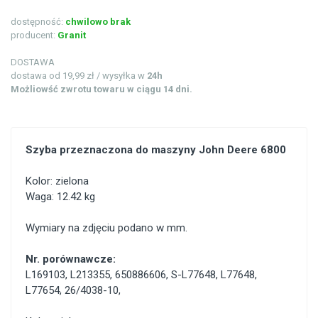
dostępność:
chwilowo brak
producent:
Granit
DOSTAWA
dostawa od 19,99 zł / wysyłka w
24h
Możliowść zwrotu towaru w ciągu 14 dni.
Szyba przeznaczona do maszyny John Deere 6800
Kolor: zielona
Waga: 12.42 kg
Wymiary na zdjęciu podano w mm.
Nr. porównawcze:
L169103
,
L213355
,
650886606
,
S-L77648
,
L77648
,
L77654
,
26/4038-10
,