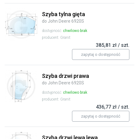
Szyba tylna gięta
do John Deere 6920S
dostępność:
chwilowo brak
producent: Granit
385,81 zł / szt.
zapytaj o dostępność
Szyba drzwi prawa
do John Deere 6920S
dostępność:
chwilowo brak
producent: Granit
436,77 zł / szt.
zapytaj o dostępność
Szyba drzwi lewa lewa