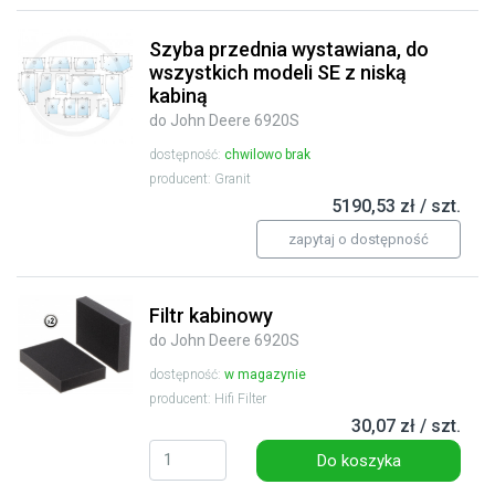
Szyba przednia wystawiana, do
wszystkich modeli SE z niską
kabiną
do John Deere 6920S
dostępność:
chwilowo brak
producent: Granit
5190,53 zł / szt.
zapytaj o dostępność
Filtr kabinowy
do John Deere 6920S
dostępność:
w magazynie
producent: Hifi Filter
30,07 zł / szt.
Do koszyka