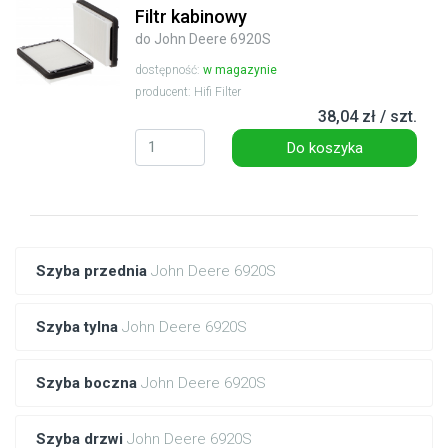
Filtr kabinowy
do John Deere 6920S
dostępność:
w magazynie
producent: Hifi Filter
38,04 zł / szt.
Do koszyka
Szyba przednia
John Deere 6920S
Szyba tylna
John Deere 6920S
Szyba boczna
John Deere 6920S
Szyba drzwi
John Deere 6920S