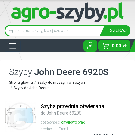
SZUKAJ
Tog
0,00 zł
Szyby
John Deere 6920S
Strona główna
Szyby do maszyn rolniczych
Szyby do John Deere
Szyba przednia otwierana
do John Deere 6920S
dostępność:
chwilowo brak
producent: Granit