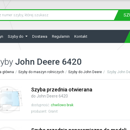
SZ
yn
Szyby do
Dostawa
Regulamin
Kontakt
zyby
John Deere 6420
a główna
Szyby do maszyn rolniczych
Szyby do John Deere
Szyby John D
Szyba przednia otwierana
do John Deere 6420
dostępność:
chwilowo brak
producent: Granit