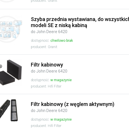
producent: Granit
Szyba przednia wystawiana, do wszystkic
modeli SE z niską kabiną
do John Deere 6420
dostępność:
chwilowo brak
producent: Granit
Filtr kabinowy
do John Deere 6420
dostępność:
w magazynie
producent: Hifi Filter
Filtr kabinowy (z węglem aktywnym)
do John Deere 6420
dostępność:
w magazynie
producent: Hifi Filter