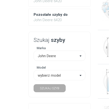
John Deere 6420
Pozostałe szyby do
John Deere 6420
Szukaj
szyby
Marka
John Deere
Model
wybierz model
SZUKAJ SZYB