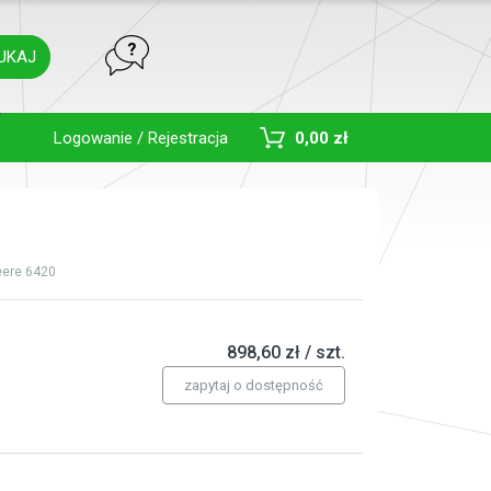
UKAJ
Toggle Dropdown
Logowanie / Rejestracja
0,00 zł
eere 6420
898,60 zł / szt.
zapytaj o dostępność