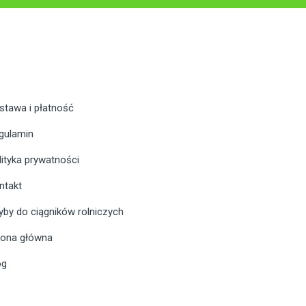
stawa i płatność
gulamin
lityka prywatności
ntakt
yby do ciągników rolniczych
rona główna
og