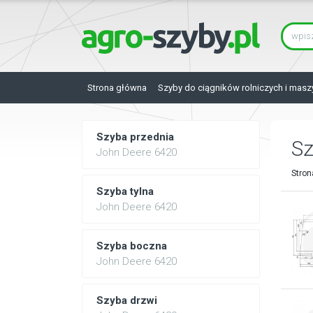
Strona główna
Szyby do ciągników rolniczych i masz
Szyba przednia
S
John Deere 6420
Stron
Szyba tylna
John Deere 6420
Szyba boczna
John Deere 6420
Szyba drzwi