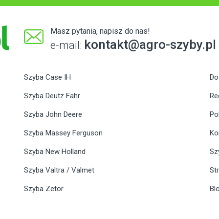
Masz pytania, napisz do nas!
kontakt@agro-szyby.pl
e-mail:
Szyba Case IH
Do
Szyba Deutz Fahr
Re
Szyba John Deere
Po
Szyba Massey Ferguson
Ko
Szyba New Holland
Sz
Szyba Valtra / Valmet
St
Szyba Zetor
Bl