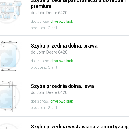
Szyba przednia panoramiczna do modeli
premium
do John Deere 6420
dostępność:
chwilowo brak
producent: Granit
Szyba przednia dolna, prawa
do John Deere 6420
dostępność:
chwilowo brak
producent: Granit
Szyba przednia dolna, lewa
do John Deere 6420
dostępność:
chwilowo brak
producent: Granit
Szyba przednia wystawiana z amortyzacj