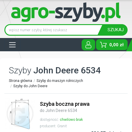
SZUKAJ
Tog
0,00 zł
Szyby
John Deere 6534
Strona główna
Szyby do maszyn rolniczych
Szyby do John Deere
Szyba boczna prawa
do John Deere 6534
dostępność:
chwilowo brak
producent: Granit