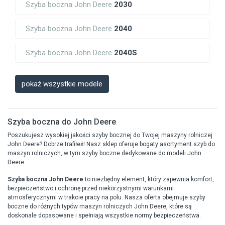
Szyba boczna John Deere
2030
Szyba boczna John Deere
2040
Szyba boczna John Deere
2040S
pokaż wszystkie modele
Szyba boczna do John Deere
Poszukujesz wysokiej jakości szyby bocznej do Twojej maszyny rolniczej
John Deere? Dobrze trafiłeś! Nasz sklep oferuje bogaty asortyment szyb do
maszyn rolniczych, w tym szyby boczne dedykowane do modeli John
Deere.
Szyba boczna John Deere
to niezbędny element, który zapewnia komfort,
bezpieczeństwo i ochronę przed niekorzystnymi warunkami
atmosferycznymi w trakcie pracy na polu. Nasza oferta obejmuje szyby
boczne do różnych typów maszyn rolniczych John Deere, które są
doskonale dopasowane i spełniają wszystkie normy bezpieczeństwa.