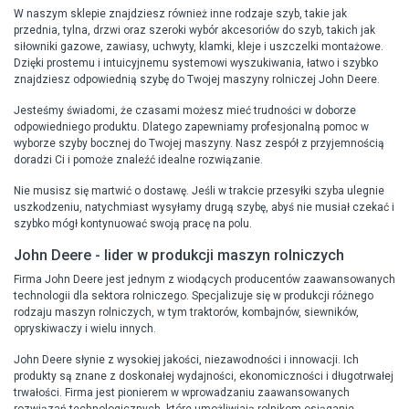
W naszym sklepie znajdziesz również inne rodzaje szyb, takie jak
przednia, tylna, drzwi oraz szeroki wybór akcesoriów do szyb, takich jak
siłowniki gazowe, zawiasy, uchwyty, klamki, kleje i uszczelki montażowe.
Dzięki prostemu i intuicyjnemu systemowi wyszukiwania, łatwo i szybko
znajdziesz odpowiednią szybę do Twojej maszyny rolniczej John Deere.
Jesteśmy świadomi, że czasami możesz mieć trudności w doborze
odpowiedniego produktu. Dlatego zapewniamy profesjonalną pomoc w
wyborze szyby bocznej do Twojej maszyny. Nasz zespół z przyjemnością
doradzi Ci i pomoże znaleźć idealne rozwiązanie.
Nie musisz się martwić o dostawę. Jeśli w trakcie przesyłki szyba ulegnie
uszkodzeniu, natychmiast wysyłamy drugą szybę, abyś nie musiał czekać i
szybko mógł kontynuować swoją pracę na polu.
John Deere - lider w produkcji maszyn rolniczych
Firma John Deere jest jednym z wiodących producentów zaawansowanych
technologii dla sektora rolniczego. Specjalizuje się w produkcji różnego
rodzaju maszyn rolniczych, w tym traktorów, kombajnów, siewników,
opryskiwaczy i wielu innych.
John Deere słynie z wysokiej jakości, niezawodności i innowacji. Ich
produkty są znane z doskonałej wydajności, ekonomiczności i długotrwałej
trwałości. Firma jest pionierem w wprowadzaniu zaawansowanych