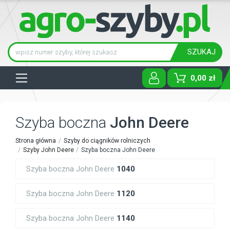
SZUKAJ
Tog
0,00 zł
Szyba boczna
John Deere
Strona główna
Szyby do ciągników rolniczych
Szyby John Deere
Szyba boczna John Deere
Szyba boczna John Deere
1040
Szyba boczna John Deere
1120
Szyba boczna John Deere
1140