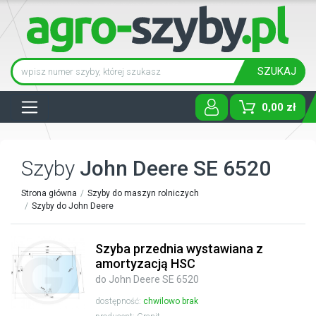
SZUKAJ
Tog
0,00 zł
Szyby
John Deere SE 6520
Strona główna
Szyby do maszyn rolniczych
Szyby do John Deere
Szyba przednia wystawiana z
amortyzacją HSC
do John Deere SE 6520
dostępność:
chwilowo brak