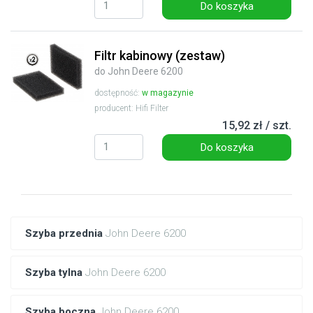
Do koszyka
Filtr kabinowy (zestaw)
do John Deere 6200
dostępność:
w magazynie
producent: Hifi Filter
15,92 zł / szt.
Do koszyka
Szyba przednia
John Deere 6200
Szyba tylna
John Deere 6200
Szyba boczna
John Deere 6200