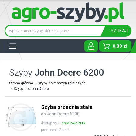
SZUKAJ
Tog
0,00 zł
Szyby
John Deere 6200
Strona główna
Szyby do maszyn rolniczych
Szyby do John Deere
Szyba przednia stała
do John Deere 6200
dostępność:
chwilowo brak
producent: Granit