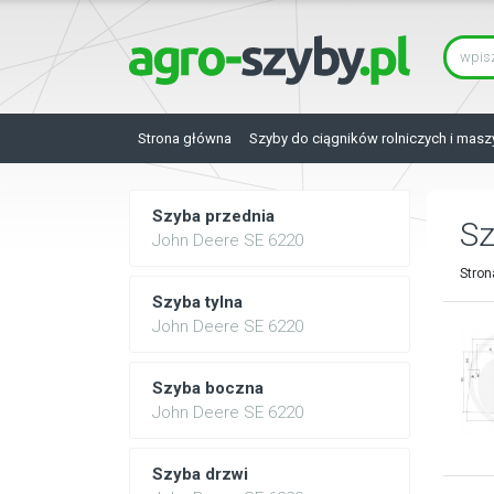
Strona główna
Szyby do ciągników rolniczych i masz
Szyba przednia
S
John Deere SE 6220
Stron
Szyba tylna
John Deere SE 6220
Szyba boczna
John Deere SE 6220
Szyba drzwi