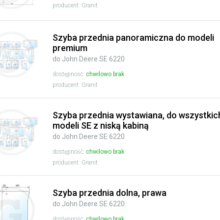
producent: Granit
Szyba przednia panoramiczna do modeli
premium
do John Deere SE 6220
dostępność:
chwilowo brak
producent: Granit
Szyba przednia wystawiana, do wszystkic
modeli SE z niską kabiną
do John Deere SE 6220
dostępność:
chwilowo brak
producent: Granit
Szyba przednia dolna, prawa
do John Deere SE 6220
dostępność:
chwilowo brak