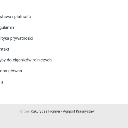
stawa i płatność
gulamin
lityka prywatności
ntakt
yby do ciągników rolniczych
rona główna
og
Partner
Kukurydza Pionner - Agriport Krasnystaw