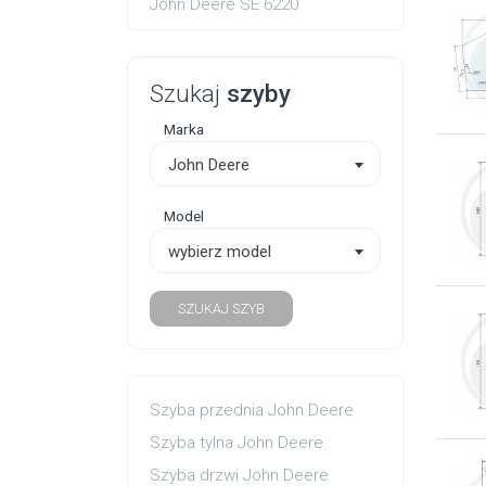
John Deere SE 6220
Szukaj
szyby
Marka
John Deere
Model
wybierz model
SZUKAJ SZYB
Szyba przednia John Deere
Szyba tylna John Deere
Szyba drzwi John Deere