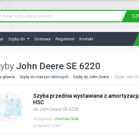
SZ
yn
Szyby do
Dostawa
Regulamin
Kontakt
zyby
John Deere SE 6220
a główna
Szyby do maszyn rolniczych
Szyby do John Deere
Szyby John De
Szyba przednia wystawiana z amortyzacj
HSC
do John Deere SE 6220
dostępność:
chwilowo brak
producent: Granit