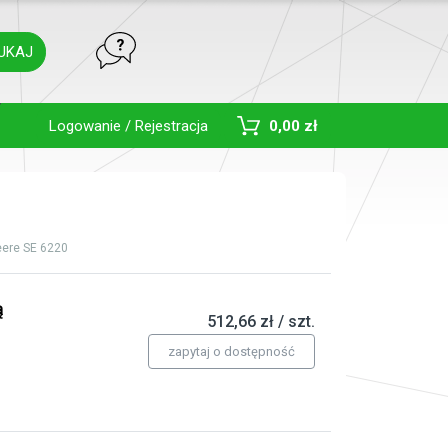
UKAJ
Toggle Dropdown
Logowanie / Rejestracja
0,00 zł
ere SE 6220
ą
512,66 zł / szt.
zapytaj o dostępność