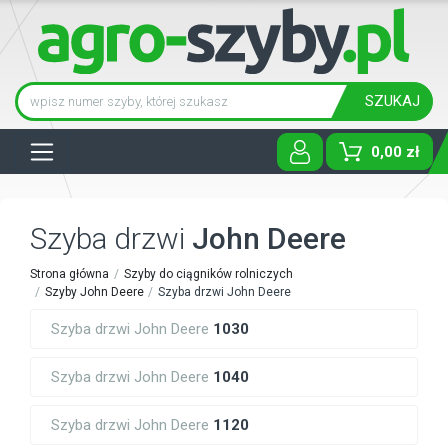
SZUKAJ
Tog
0,00 zł
Szyba drzwi
John Deere
Strona główna
Szyby do ciągników rolniczych
Szyby John Deere
Szyba drzwi John Deere
Szyba drzwi John Deere
1030
Szyba drzwi John Deere
1040
Szyba drzwi John Deere
1120