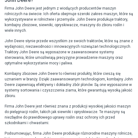
John Deere?
Firma John Deere jest jednym z wiodących producentów maszyn
rolniczych na świecie. Ich oferta obejmuje szeroki zakres maszyn, które są
wykorzystywane w rolnictwie i przemyśle. John Deere produkuje traktory,
kombajny zbożowe, siewniki, opryskiwacze, maszyny do zbioru roślin i
wiele innych.
John Deere słynie przede wszystkim ze swoich traktorów, które są znane z
wydajności, niezawodności i innowacyjnych rozwiązań technologicznych.
Traktory John Deere są wyposażone w zaawansowane systemy
sterowania, które umożliwiają precyzyjne prowadzenie maszyny oraz
optymalne wykorzystanie mocy i paliwa.
Kombajny zbożowe John Deere to również produkty, które cieszą się
uznaniem w branży. Dzięki zaawansowanym technologiom, kombajny John
Deere zapewniają efektywny i dokładny zbór plonów. Są one wyposażone w
systemy sortowania i czyszczenia ziarna, które gwarantują wysoką jakość
zbioru.
Firma John Deere jest również znana z produkcji wysokiej jakości maszyn
do pielęgnacji roślin, takich jak siewniki i opryskiwacze. Te maszyny są
niezbędne do prawidłowego uprawy roślin oraz ochrony ich przed
szkodnikami i chwastami.
Podsumowując, firma John Deere produkuje różnorodne maszyny rolnicze,