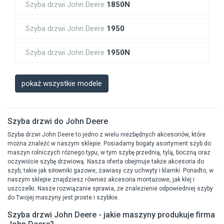
Szyba drzwi John Deere
1850N
Szyba drzwi John Deere
1950
Szyba drzwi John Deere
1950N
pokaż wszystkie modele
Szyba drzwi do John Deere
Szyba drzwi John Deere to jedno z wielu niezbędnych akcesoriów, które
można znaleźć w naszym sklepie. Posiadamy bogaty asortyment szyb do
maszyn rolniczych różnego typu, w tym szybę przednią, tylą, boczną oraz
oczywiście szybę drzwiową. Nasza oferta obejmuje także akcesoria do
szyb, takie jak siłowniki gazowe, zawiasy czy uchwyty i klamki. Ponadto, w
naszym sklepie znajdziesz również akcesoria montażowe, jak klej i
uszczelki. Nasze rozwiązanie sprawia, że znalezienie odpowiedniej szyby
do Twojej maszyny jest proste i szybkie.
Szyba drzwi John Deere - jakie maszyny produkuje firma