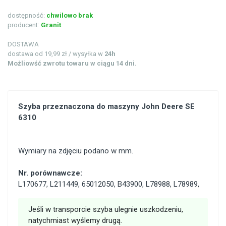
dostępność:
chwilowo brak
producent:
Granit
DOSTAWA
dostawa od 19,99 zł / wysyłka w
24h
Możliowść zwrotu towaru w ciągu 14 dni.
Szyba przeznaczona do maszyny John Deere SE
6310
Wymiary na zdjęciu podano w mm.
Nr. porównawcze:
L170677
,
L211449
,
65012050
,
B43900
,
L78988
,
L78989
,
Jeśli w transporcie szyba ulegnie uszkodzeniu,
natychmiast wyślemy drugą.