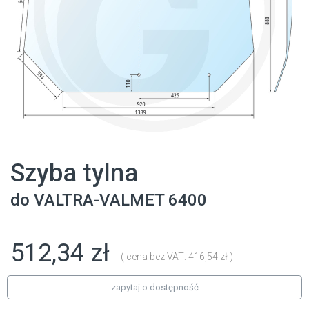
Szyba tylna
do
VALTRA-VALMET
6400
512,34 zł
( cena bez VAT: 416,54 zł )
zapytaj o dostępność