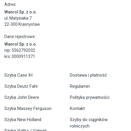
Adres:
Wanrol Sp. z o.o.
ul. Matysiaka 7
22-300 Krasnystaw
Dane rejestrowe:
Wanrol Sp. z o.o.
nip: 5562792032
krs: 0000911371
Szyba Case IH
Dostawa i płatność
Szyba Deutz Fahr
Regulamin
Szyba John Deere
Polityka prywatności
Szyba Massey Ferguson
Kontakt
Szyba New Holland
Szyby do ciągników
rolniczych
Szyba Valtra / Valmet