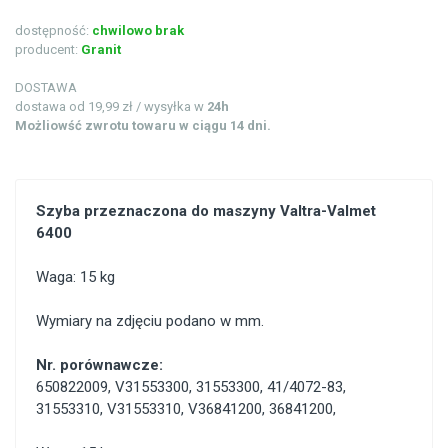
dostępność:
chwilowo brak
producent:
Granit
DOSTAWA
dostawa od 19,99 zł / wysyłka w
24h
Możliowść zwrotu towaru w ciągu 14 dni.
Szyba przeznaczona do maszyny Valtra-Valmet
6400
Waga: 15 kg
Wymiary na zdjęciu podano w mm.
Nr. porównawcze:
650822009
,
V31553300
,
31553300
,
41/4072-83
,
31553310
,
V31553310
,
V36841200
,
36841200
,