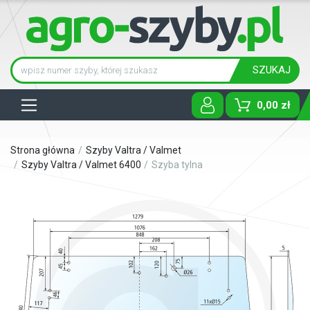
SZUKAJ
Tog
0,00 zł
Strona główna
Szyby Valtra / Valmet
Szyby Valtra / Valmet 6400
Szyba tylna