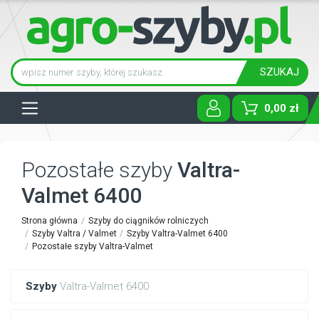
SZUKAJ
Tog
0,00 zł
Pozostałe szyby
Valtra-
Valmet 6400
Strona główna
Szyby do ciągników rolniczych
Szyby Valtra / Valmet
Szyby Valtra-Valmet 6400
Pozostałe szyby Valtra-Valmet
Szyby
Valtra-Valmet 6400