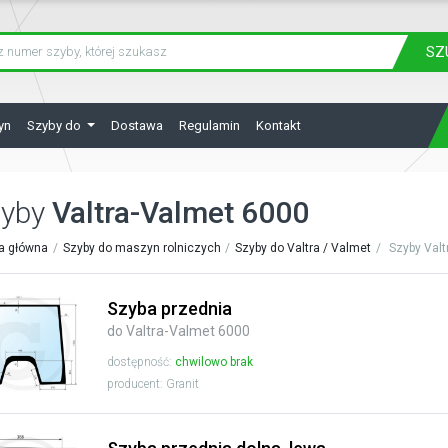
SZ
yn
Szyby do
Dostawa
Regulamin
Kontakt
zyby
Valtra-Valmet 6000
a główna
Szyby do maszyn rolniczych
Szyby do Valtra / Valmet
Szyby Valt
Szyba przednia
do Valtra-Valmet 6000
dostępność:
chwilowo brak
producent: Granit