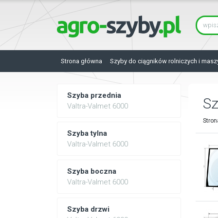
Strona główna
Szyby do ciągników rolniczych i masz
Szyba przednia
S
Valtra-Valmet 6000
Stron
Szyba tylna
Valtra-Valmet 6000
Szyba boczna
Valtra-Valmet 6000
Szyba drzwi