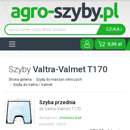
SZUKAJ
Tog
0,00 zł
Szyby
Valtra-Valmet T170
Strona główna
Szyby do maszyn rolniczych
Szyby do Valtra / Valmet
Szyba przednia
do Valtra-Valmet T170
dostępność:
chwilowo brak
producent: Granit