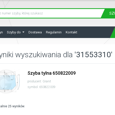
SZ
yn
Szyby do
Dostawa
Regulamin
Kontakt
niki wyszukiwania dla
'31553310'
Szyba tylna 650822009
producent: Granit
symbol: 650822009
lnie 25 wyników.