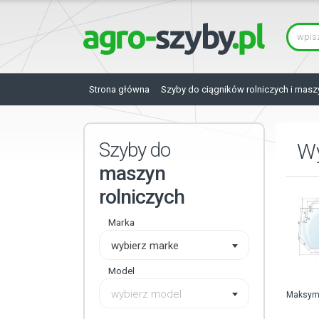
Strona główna
Szyby do ciągników rolniczych i masz
Szyby do
Wy
maszyn
rolniczych
Marka
wybierz marke
Model
wybierz model
Maksyma