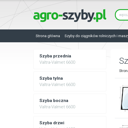
Strona główna
Szyby do ciągników rolniczych i masz
Szyba przednia
S
Valtra-Valmet 6600
Stron
Szyba tylna
Valtra-Valmet 6600
Szyba boczna
Valtra-Valmet 6600
Szyba drzwi