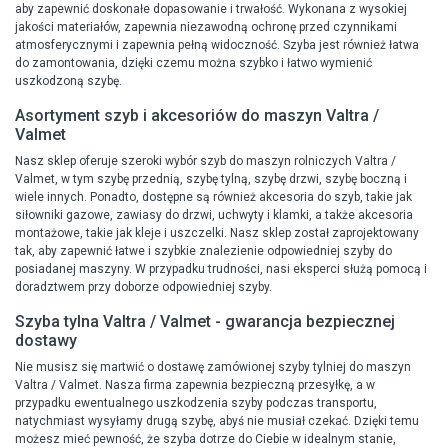
aby zapewnić doskonałe dopasowanie i trwałość. Wykonana z wysokiej
jakości materiałów, zapewnia niezawodną ochronę przed czynnikami
atmosferycznymi i zapewnia pełną widoczność. Szyba jest również łatwa
do zamontowania, dzięki czemu można szybko i łatwo wymienić
uszkodzoną szybę.
Asortyment szyb i akcesoriów do maszyn Valtra /
Valmet
Nasz sklep oferuje szeroki wybór szyb do maszyn rolniczych Valtra /
Valmet, w tym szybę przednią, szybę tylną, szybę drzwi, szybę boczną i
wiele innych. Ponadto, dostępne są również akcesoria do szyb, takie jak
siłowniki gazowe, zawiasy do drzwi, uchwyty i klamki, a także akcesoria
montażowe, takie jak kleje i uszczelki. Nasz sklep został zaprojektowany
tak, aby zapewnić łatwe i szybkie znalezienie odpowiedniej szyby do
posiadanej maszyny. W przypadku trudności, nasi eksperci służą pomocą i
doradztwem przy doborze odpowiedniej szyby.
Szyba tylna Valtra / Valmet - gwarancja bezpiecznej
dostawy
Nie musisz się martwić o dostawę zamówionej szyby tylniej do maszyn
Valtra / Valmet. Nasza firma zapewnia bezpieczną przesyłkę, a w
przypadku ewentualnego uszkodzenia szyby podczas transportu,
natychmiast wysyłamy drugą szybę, abyś nie musiał czekać. Dzięki temu
możesz mieć pewność, że szyba dotrze do Ciebie w idealnym stanie,