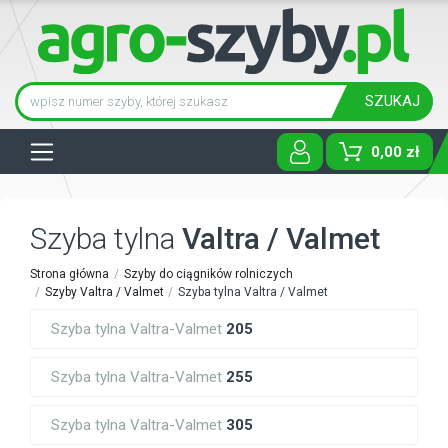
SZUKAJ
Tog
0,00 zł
Szyba tylna
Valtra / Valmet
Strona główna
Szyby do ciągników rolniczych
Szyby Valtra / Valmet
Szyba tylna Valtra / Valmet
Szyba tylna Valtra-Valmet
205
Szyba tylna Valtra-Valmet
255
Szyba tylna Valtra-Valmet
305