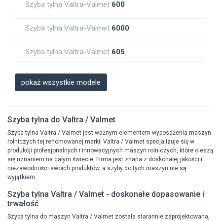
Szyba tylna Valtra-Valmet
600
Szyba tylna Valtra-Valmet
6000
Szyba tylna Valtra-Valmet
605
pokaż wszystkie modele
Szyba tylna do Valtra / Valmet
Szyba tylna Valtra / Valmet jest ważnym elementem wyposażenia maszyn
rolniczych tej renomowanej marki. Valtra / Valmet specjalizuje się w
produkcji profesjonalnych i innowacyjnych maszyn rolniczych, które cieszą
się uznaniem na całym świecie. Firma jest znana z doskonałej jakości i
niezawodności swoich produktów, a szyby do tych maszyn nie są
wyjątkiem.
Szyba tylna Valtra / Valmet - doskonałe dopasowanie i
trwałość
Szyba tylna do maszyn Valtra / Valmet została starannie zaprojektowana,