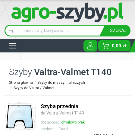
SZUKAJ
Tog
0,00 zł
Szyby
Valtra-Valmet T140
Strona główna
Szyby do maszyn rolniczych
Szyby do Valtra / Valmet
Szyba przednia
do Valtra-Valmet T140
dostępność:
chwilowo brak
producent: Granit