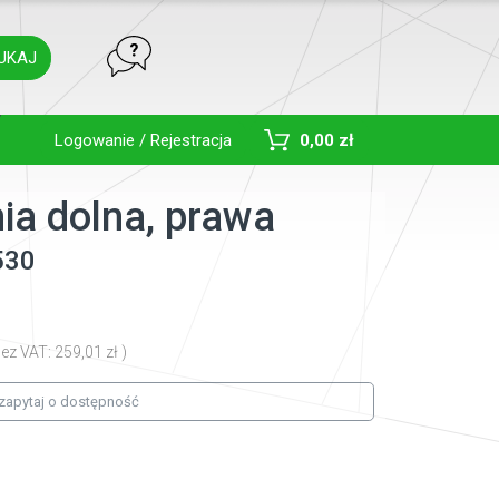
UKAJ
Toggle Dropdown
Logowanie / Rejestracja
0,00 zł
ia dolna, prawa
530
ez VAT: 259,01 zł )
zapytaj o dostępność