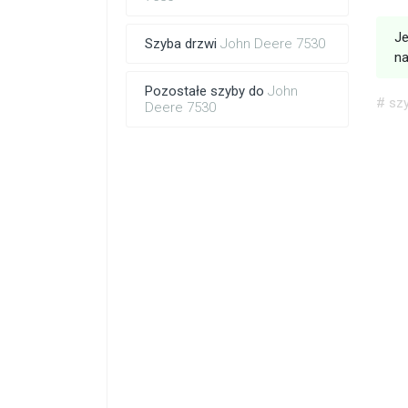
Je
Szyba drzwi
John Deere 7530
na
Pozostałe szyby do
John
# sz
Deere 7530