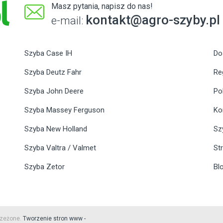
Masz pytania, napisz do nas!
kontakt@agro-szyby.pl
e-mail:
Szyba Case IH
Do
Szyba Deutz Fahr
Re
Szyba John Deere
Po
Szyba Massey Ferguson
Ko
Szyba New Holland
Sz
Szyba Valtra / Valmet
St
Szyba Zetor
Bl
rzeżone.
Tworzenie stron www -