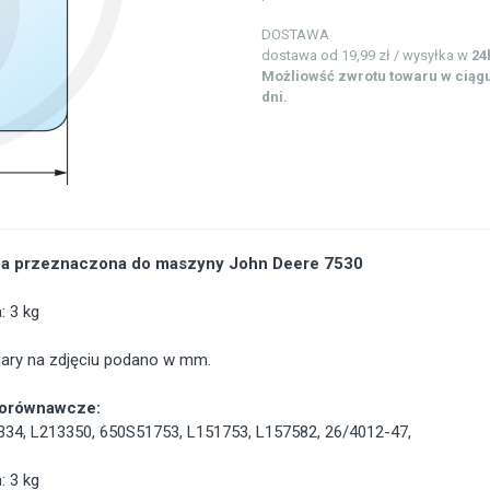
DOSTAWA
dostawa od 19,99 zł / wysyłka w
24
Możliowść zwrotu towaru w ciągu
dni.
a przeznaczona do maszyny John Deere 7530
 3 kg
ary na zdjęciu podano w mm.
porównawcze:
334
,
L213350
,
650S51753
,
L151753
,
L157582
,
26/4012-47
,
 3 kg