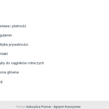
stawa i płatność
gulamin
lityka prywatności
ntakt
yby do ciągników rolniczych
rona główna
og
Partner
Kukurydza Pionner - Agriport Krasnystaw