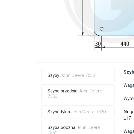
Szyb
Szyby
John Deere 7530
Waga:
Szyba przednia
John Deere
7530
Wymi
Nr. 
Szyba tylna
John Deere 7530
L171
Szyba boczna
John Deere
Waga:
7530