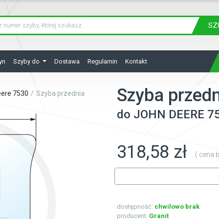
SZ
yn
Szyby do
Dostawa
Regulamin
Kontakt
Szyba przedn
eere 7530
Szyba przednia
do
JOHN DEERE
7
318,58 zł
( cena b
dostępność:
chwilowo brak
producent:
Granit