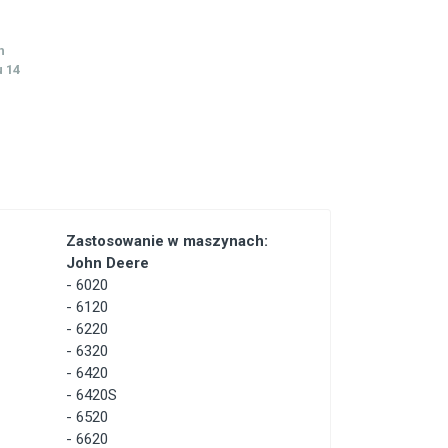
h
 14
Zastosowanie w maszynach:
John Deere
-
6020
-
6120
-
6220
-
6320
-
6420
-
6420S
-
6520
-
6620