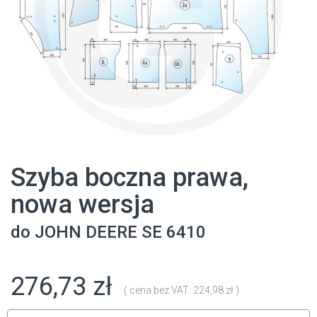
Szyba boczna prawa,
nowa wersja
do
JOHN DEERE
SE 6410
276,73 zł
( cena bez VAT: 224,98 zł )