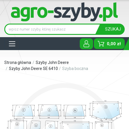
SZUKAJ
Tog
0,00 zł
Strona główna
Szyby John Deere
Szyby John Deere SE 6410
Szyba boczna