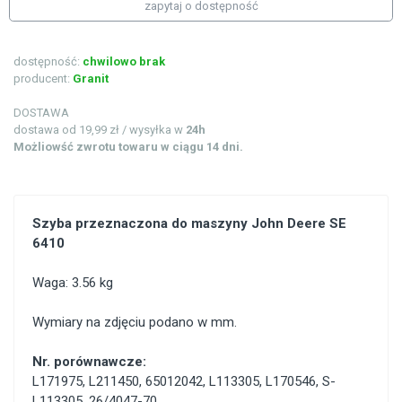
zapytaj o dostępność
dostępność:
chwilowo brak
producent:
Granit
DOSTAWA
dostawa od 19,99 zł / wysyłka w
24h
Możliowść zwrotu towaru w ciągu 14 dni.
Szyba przeznaczona do maszyny John Deere SE
6410
Waga: 3.56 kg
Wymiary na zdjęciu podano w mm.
Nr. porównawcze:
L171975
,
L211450
,
65012042
,
L113305
,
L170546
,
S-
L113305
,
26/4047-70
,