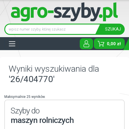
SZUKAJ
Tog
0,00 zł
Wyniki wyszukiwania dla
'26/404770'
Maksymalnie 25 wyników.
Szyby do
maszyn rolniczych