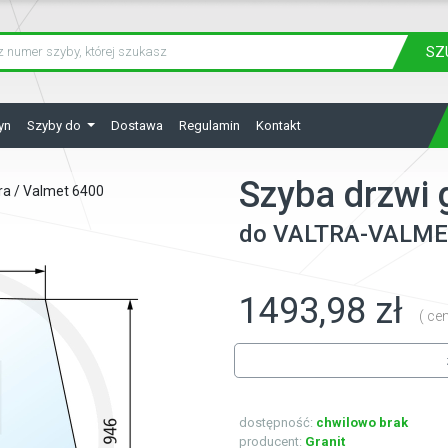
SZ
yn
Szyby do
Dostawa
Regulamin
Kontakt
Szyba drzwi 
ra / Valmet 6400
do
VALTRA-VALME
1493,98 zł
( ce
dostępność:
chwilowo brak
producent:
Granit