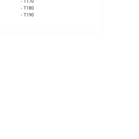
-
T170
-
T180
-
T190