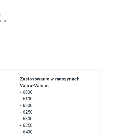
h
 14
Zastosowanie w maszynach:
Valtra-Valmet
-
6000
-
6100
-
6200
-
6250
-
6300
-
6350
-
6400