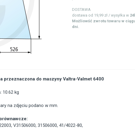
DOSTAWA
dostawa od 19,99 zł / wysyłka w
24
Możliowść zwrotu towaru w ciągu
dni.
a przeznaczona do maszyny Valtra-Valmet 6400
 10.62 kg
ary na zdjęciu podano w mm.
porównawcze:
22003
,
V31506000
,
31506000
,
41/4022-80
,