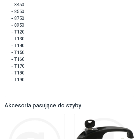
-
8450
-
8550
-
8750
-
8950
-
T120
-
T130
-
T140
-
T150
-
T160
-
T170
-
T180
-
T190
Akcesoria pasujące do szyby