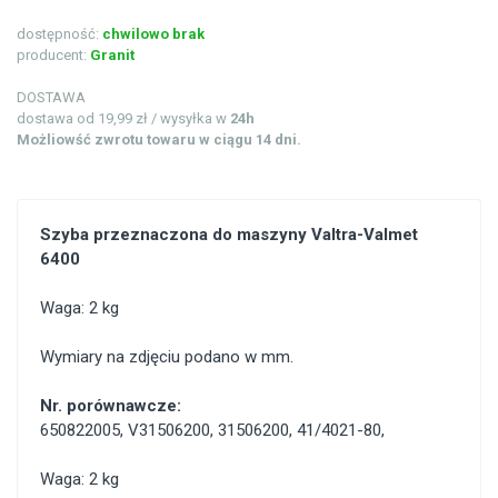
dostępność:
chwilowo brak
producent:
Granit
DOSTAWA
dostawa od 19,99 zł / wysyłka w
24h
Możliowść zwrotu towaru w ciągu 14 dni.
Szyba przeznaczona do maszyny Valtra-Valmet
6400
Waga: 2 kg
Wymiary na zdjęciu podano w mm.
Nr. porównawcze:
650822005
,
V31506200
,
31506200
,
41/4021-80
,
Waga: 2 kg