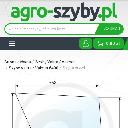
SZUKAJ
Tog
0,00 zł
Strona główna
Szyby Valtra / Valmet
Szyby Valtra / Valmet 6400
Szyba drzwi