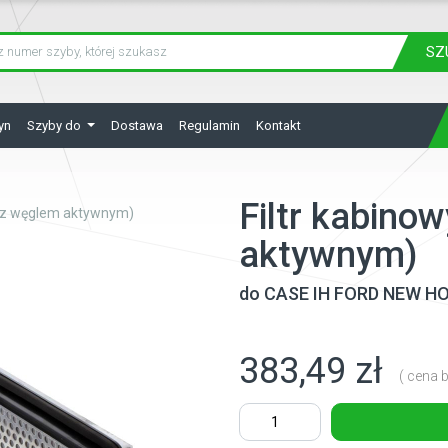
SZ
yn
Szyby do
Dostawa
Regulamin
Kontakt
Filtr kabino
 (z węglem aktywnym)
aktywnym)
do
CASE IH FORD NEW H
383,49 zł
( cena b