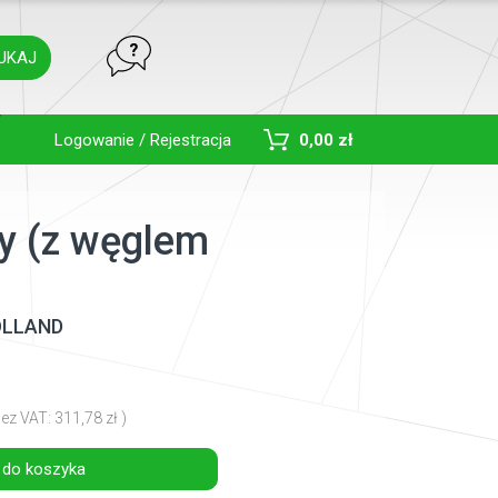
UKAJ
Toggle Dropdown
Logowanie / Rejestracja
0,00 zł
wy (z węglem
OLLAND
ez VAT: 311,78 zł )
do koszyka