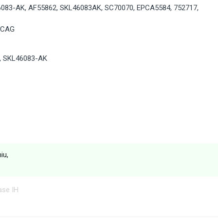
6083-AK
,
AF55862
,
SKL46083AK
,
SC70070
,
EPCA5584
,
752717
,
05CAG
, SKL46083-AK
iu,
ase IH