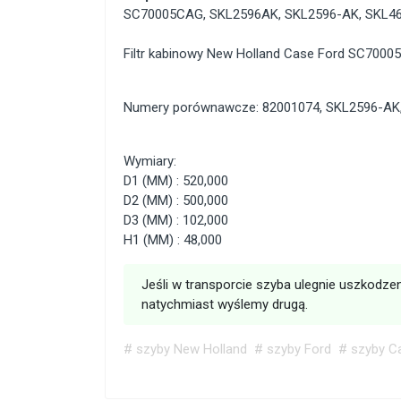
SC70005CAG
,
SKL2596AK
,
SKL2596-AK
,
SKL4
Filtr kabinowy New Holland Case Ford SC700
Numery porównawcze: 82001074, SKL2596-AK
Wymiary:
D1 (MM) : 520,000
D2 (MM) : 500,000
D3 (MM) : 102,000
H1 (MM) : 48,000
Jeśli w transporcie szyba ulegnie uszkodzen
natychmiast wyślemy drugą.
# szyby New Holland
# szyby Ford
# szyby C