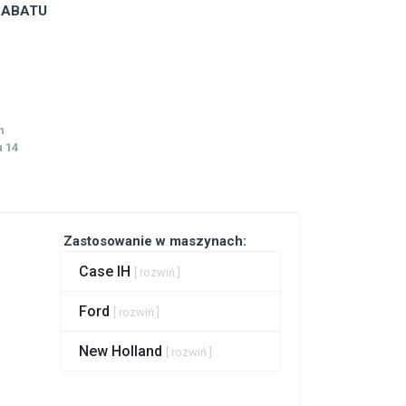
 RABATU
h
 14
Zastosowanie w maszynach:
Case IH
[ rozwiń ]
Ford
[ rozwiń ]
New Holland
[ rozwiń ]