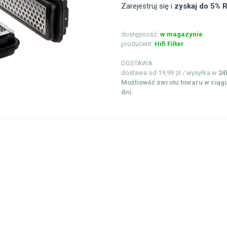
Zarejestruj się i
zyskaj do 5%
dostępność:
w magazynie
producent:
Hifi Filter
DOSTAWA
dostawa od 19,99 zł / wysyłka w
24
Możliowść zwrotu towaru w ciągu
dni.