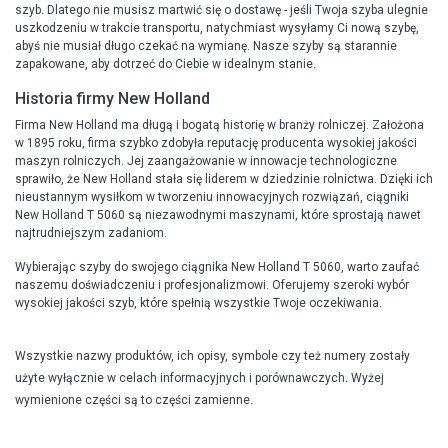
szyb. Dlatego nie musisz martwić się o dostawę - jeśli Twoja szyba ulegnie
uszkodzeniu w trakcie transportu, natychmiast wysyłamy Ci nową szybę,
abyś nie musiał długo czekać na wymianę. Nasze szyby są starannie
zapakowane, aby dotrzeć do Ciebie w idealnym stanie.
Historia firmy New Holland
Firma New Holland ma długą i bogatą historię w branży rolniczej. Założona
w 1895 roku, firma szybko zdobyła reputację producenta wysokiej jakości
maszyn rolniczych. Jej zaangażowanie w innowacje technologiczne
sprawiło, że New Holland stała się liderem w dziedzinie rolnictwa. Dzięki ich
nieustannym wysiłkom w tworzeniu innowacyjnych rozwiązań, ciągniki
New Holland T 5060 są niezawodnymi maszynami, które sprostają nawet
najtrudniejszym zadaniom.
Wybierając szyby do swojego ciągnika New Holland T 5060, warto zaufać
naszemu doświadczeniu i profesjonalizmowi. Oferujemy szeroki wybór
wysokiej jakości szyb, które spełnią wszystkie Twoje oczekiwania.
Wszystkie nazwy produktów, ich opisy, symbole czy też numery zostały
użyte wyłącznie w celach informacyjnych i porównawczych. Wyżej
wymienione części są to części zamienne.