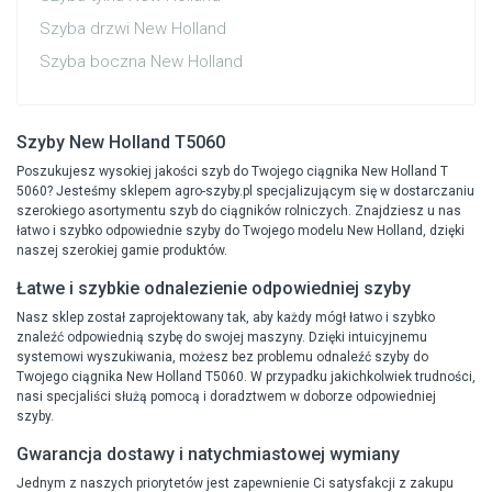
Szyba drzwi New Holland
Szyba boczna New Holland
Szyby New Holland T5060
Poszukujesz wysokiej jakości szyb do Twojego ciągnika New Holland T
5060? Jesteśmy sklepem agro-szyby.pl specjalizującym się w dostarczaniu
szerokiego asortymentu szyb do ciągników rolniczych. Znajdziesz u nas
łatwo i szybko odpowiednie szyby do Twojego modelu New Holland, dzięki
naszej szerokiej gamie produktów.
Łatwe i szybkie odnalezienie odpowiedniej szyby
Nasz sklep został zaprojektowany tak, aby każdy mógł łatwo i szybko
znaleźć odpowiednią szybę do swojej maszyny. Dzięki intuicyjnemu
systemowi wyszukiwania, możesz bez problemu odnaleźć szyby do
Twojego ciągnika New Holland T5060. W przypadku jakichkolwiek trudności,
nasi specjaliści służą pomocą i doradztwem w doborze odpowiedniej
szyby.
Gwarancja dostawy i natychmiastowej wymiany
Jednym z naszych priorytetów jest zapewnienie Ci satysfakcji z zakupu