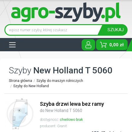
SZUKAJ
Tog
0,00 zł
Szyby
New Holland T 5060
Strona główna
Szyby do maszyn rolniczych
Szyby do New Holland
Szyba drzwi lewa bez ramy
do New Holland T 5060
dostępność:
chwilowo brak
producent: Granit