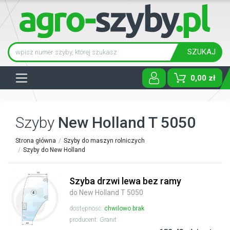
SZUKAJ
Tog
0,00 zł
Szyby
New Holland T 5050
Strona główna
Szyby do maszyn rolniczych
Szyby do New Holland
Szyba drzwi lewa bez ramy
do New Holland T 5050
dostępność:
chwilowo brak
producent: Granit