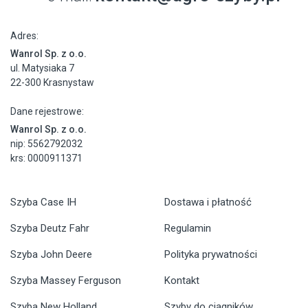
Adres:
Wanrol Sp. z o.o.
ul. Matysiaka 7
22-300 Krasnystaw
Dane rejestrowe:
Wanrol Sp. z o.o.
nip: 5562792032
krs: 0000911371
Szyba Case IH
Dostawa i płatność
Szyba Deutz Fahr
Regulamin
Szyba John Deere
Polityka prywatności
Szyba Massey Ferguson
Kontakt
Szyba New Holland
Szyby do ciągników