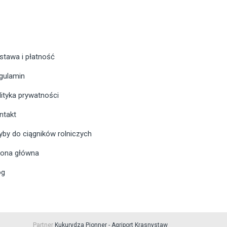
stawa i płatność
gulamin
lityka prywatności
ntakt
yby do ciągników rolniczych
rona główna
og
Partner
Kukurydza Pionner - Agriport Krasnystaw