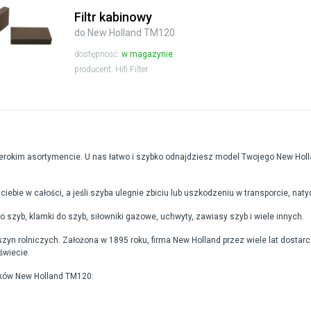
Filtr kabinowy
do New Holland TM120
dostępność:
w magazynie
producent: Hifi Filter
rokim asortymencie. U nas łatwo i szybko odnajdziesz model Twojego New Holla
iebie w całości, a jeśli szyba ulegnie zbiciu lub uszkodzeniu w transporcie, nat
o szyb, klamki do szyb, siłowniki gazowe, uchwyty, zawiasy szyb i wiele innych.
szyn rolniczych. Założona w 1895 roku, firma New Holland przez wiele lat dostar
świecie.
ików New Holland TM120: