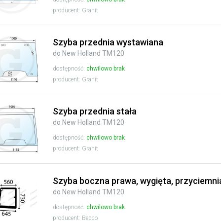
producent: Granit
Szyba przednia wystawiana
do New Holland TM120
dostępność:
chwilowo brak
producent: Granit
Szyba przednia stała
do New Holland TM120
dostępność:
chwilowo brak
producent: Granit
Szyba boczna prawa, wygięta, przyciemni
do New Holland TM120
dostępność:
chwilowo brak
producent: Bepco