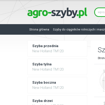
Strona główna
Szyby do ciągników rolniczych i masz
Szyba przednia
S
New Holland TM120
Stron
Szyba tylna
New Holland TM120
Szyba boczna
New Holland TM120
Szyba drzwi