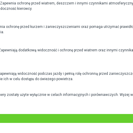
 Zapewnia ochronę przed wiatrem, deszczem i innymi czynnikami atmosferyczny
idoczność kierowcy.
ewnia ochronę przed kurzem i zanieczyszczeniami oraz pomaga utrzymać prawidł
ia.
Zapewniają dodatkową widoczność i ochronę przed wiatrem oraz innymi czynni
 Zapewniają widoczność podczas jazdy i pełnią rolę ochronną przed zanieczysz
ie ich w celu dostępu do świeżego powietrza.
mery zostały użyte wyłącznie w celach informacyjnych i porównawczych. Wyżej 