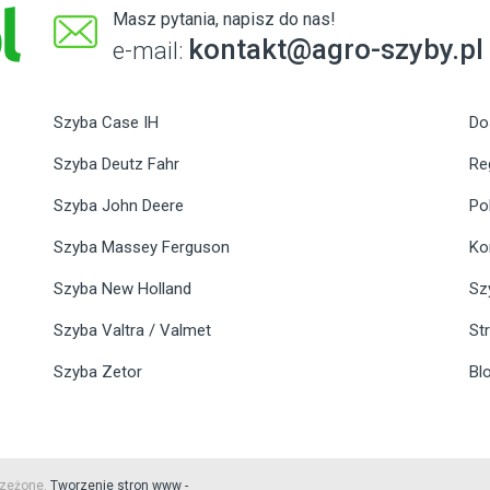
Masz pytania, napisz do nas!
kontakt@agro-szyby.pl
e-mail:
Szyba Case IH
Do
Szyba Deutz Fahr
Re
Szyba John Deere
Po
Szyba Massey Ferguson
Ko
Szyba New Holland
Sz
Szyba Valtra / Valmet
St
Szyba Zetor
Bl
rzeżone.
Tworzenie stron www -