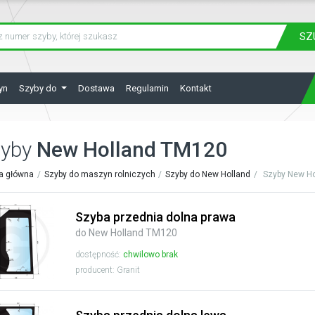
SZ
yn
Szyby do
Dostawa
Regulamin
Kontakt
zyby
New Holland TM120
a główna
Szyby do maszyn rolniczych
Szyby do New Holland
Szyby New Ho
Szyba przednia dolna prawa
do New Holland TM120
dostępność:
chwilowo brak
producent: Granit