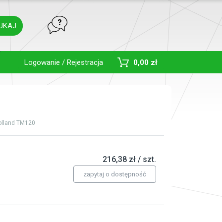
UKAJ
Toggle Dropdown
Logowanie / Rejestracja
0,00 zł
lland TM120
216,38 zł / szt.
zapytaj o dostępność