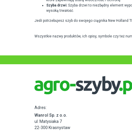
które zapewniają dobrą widoczność i ochronę.
Szyba drzwi:
Szyba drzwi to niezbędny element wypo
wysoką trwałość.
Jeśli potrzebujesz szyb do swojego ciągnika New Holland T
Wszystkie nazwy produktów, ich opisy, symbole czy też nu
Adres:
Wanrol Sp. z o.o.
ul. Matysiaka 7
22-300 Krasnystaw