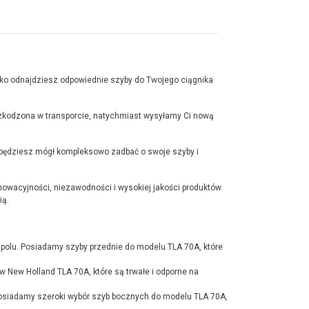
ko odnajdziesz odpowiednie szyby do Twojego ciągnika
szkodzona w transporcie, natychmiast wysyłamy Ci nową
im będziesz mógł kompleksowo zadbać o swoje szyby i
nnowacyjności, niezawodności i wysokiej jakości produktów.
ią.
polu. Posiadamy szyby przednie do modelu TLA 70A, które
w New Holland TLA 70A, które są trwałe i odporne na
osiadamy szeroki wybór szyb bocznych do modelu TLA 70A,