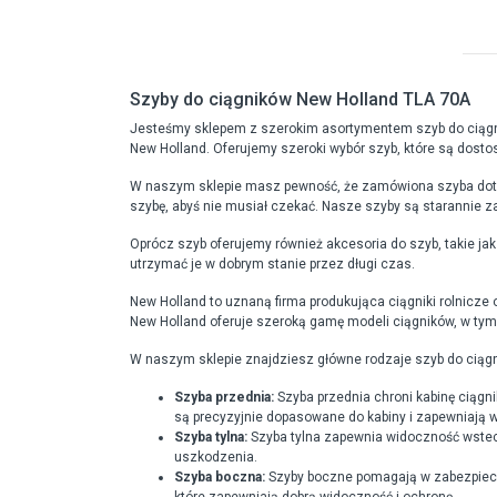
Szyby do ciągników New Holland TLA 70A
Jesteśmy sklepem z szerokim asortymentem szyb do ciągni
New Holland. Oferujemy szeroki wybór szyb, które są dost
W naszym sklepie masz pewność, że zamówiona szyba dotrze
szybę, abyś nie musiał czekać. Nasze szyby są starannie 
Oprócz szyb oferujemy również akcesoria do szyb, takie jak
utrzymać je w dobrym stanie przez długi czas.
New Holland to uznaną firma produkująca ciągniki rolnicze 
New Holland oferuje szeroką gamę modeli ciągników, w tym
W naszym sklepie znajdziesz główne rodzaje szyb do ciąg
Szyba przednia:
Szyba przednia chroni kabinę ciągn
są precyzyjnie dopasowane do kabiny i zapewniają 
Szyba tylna:
Szyba tylna zapewnia widoczność wsteczn
uszkodzenia.
Szyba boczna:
Szyby boczne pomagają w zabezpiecz