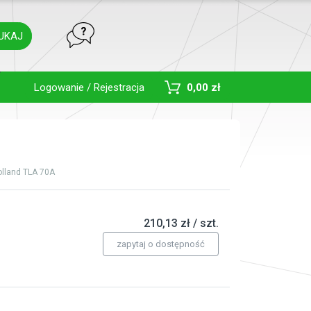
UKAJ
Toggle Dropdown
Logowanie / Rejestracja
0,00 zł
lland TLA 70A
210,13 zł / szt.
zapytaj o dostępność