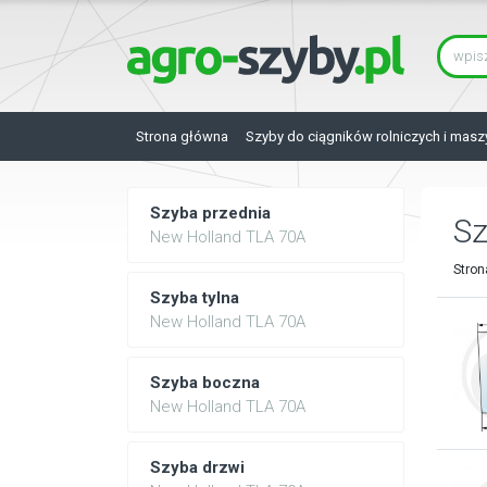
Strona główna
Szyby do ciągników rolniczych i masz
Szyba przednia
S
New Holland TLA 70A
Stron
Szyba tylna
New Holland TLA 70A
Szyba boczna
New Holland TLA 70A
Szyba drzwi