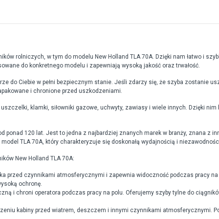
ków rolniczych, w tym do modelu New Holland TLA 70A. Dzięki nam łatwo i szyb
osowane do konkretnego modelu i zapewniają wysoką jakość oraz trwałość.
 do Ciebie w pełni bezpiecznym stanie. Jeśli zdarzy się, że szyba zostanie u
zapakowane i chronione przed uszkodzeniami.
 uszczelki, klamki, siłowniki gazowe, uchwyty, zawiasy i wiele innych. Dzięki n
od ponad 120 lat. Jest to jedna z najbardziej znanych marek w branży, znana z i
 model TLA 70A, który charakteryzuje się doskonałą wydajnością i niezawodnośc
ników New Holland TLA 70A:
ika przed czynnikami atmosferycznymi i zapewnia widoczność podczas pracy na 
wysoką ochronę.
ą i chroni operatora podczas pracy na polu. Oferujemy szyby tylne do ciągnikó
eniu kabiny przed wiatrem, deszczem i innymi czynnikami atmosferycznymi. P