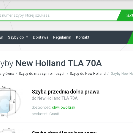
SZ
yn
Szyby do
Dostawa
Regulamin
Kontakt
zyby
New Holland TLA 70A
a główna
Szyby do maszyn rolniczych
Szyby do New Holland
Szyby New Ho
Szyba przednia dolna prawa
do New Holland TLA 70A
dostępność:
chwilowo brak
producent: Granit