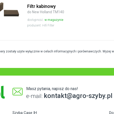
Filtr kabinowy
do New Holland TM140
dostępność:
w magazynie
producent: Hifi Filter
mery zostały użyte wyłącznie w celach informacyjnych i porównawczych. Wyżej 
Masz pytania, napisz do nas!
kontakt@agro-szyby.pl
e-mail:
Szyba Case IH
Do