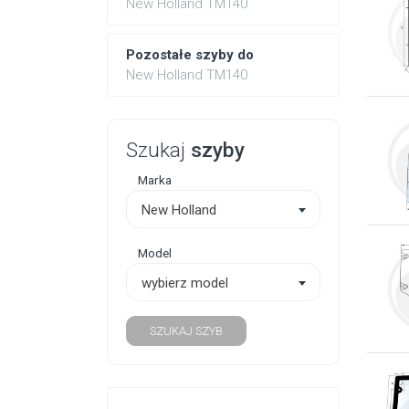
New Holland TM140
Pozostałe szyby do
New Holland TM140
Szukaj
szyby
Marka
New Holland
Model
wybierz model
SZUKAJ SZYB