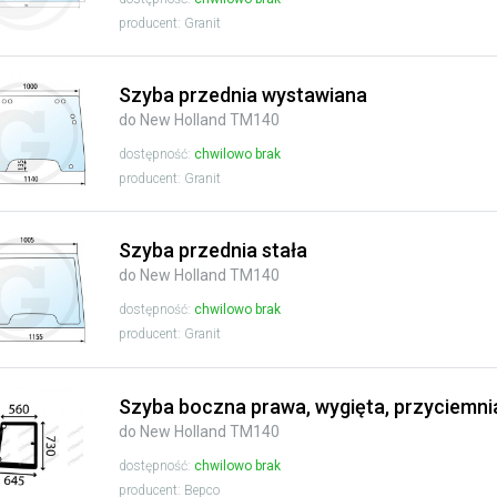
producent: Granit
Szyba przednia wystawiana
do New Holland TM140
dostępność:
chwilowo brak
producent: Granit
Szyba przednia stała
do New Holland TM140
dostępność:
chwilowo brak
producent: Granit
Szyba boczna prawa, wygięta, przyciemni
do New Holland TM140
dostępność:
chwilowo brak
producent: Bepco