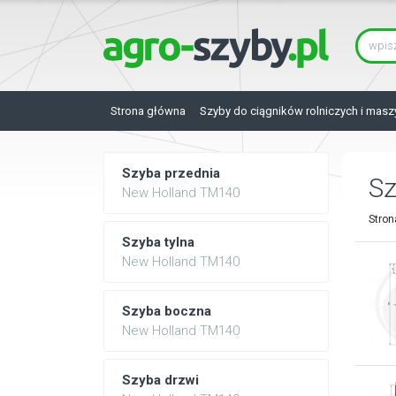
Strona główna
Szyby do ciągników rolniczych i masz
Szyba przednia
S
New Holland TM140
Stron
Szyba tylna
New Holland TM140
Szyba boczna
New Holland TM140
Szyba drzwi