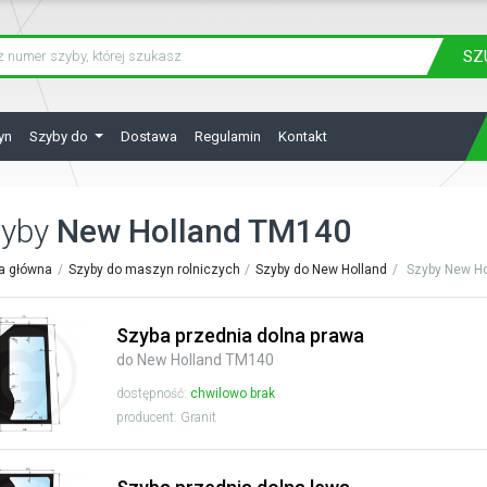
SZ
yn
Szyby do
Dostawa
Regulamin
Kontakt
zyby
New Holland TM140
a główna
Szyby do maszyn rolniczych
Szyby do New Holland
Szyby New Ho
Szyba przednia dolna prawa
do New Holland TM140
dostępność:
chwilowo brak
producent: Granit