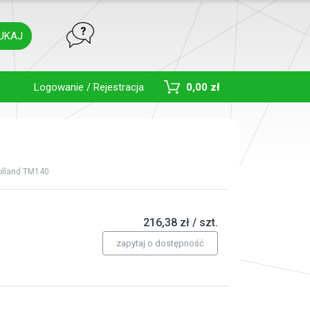
UKAJ
Toggle Dropdown
Logowanie / Rejestracja
0,00 zł
lland TM140
216,38 zł / szt.
zapytaj o dostępność