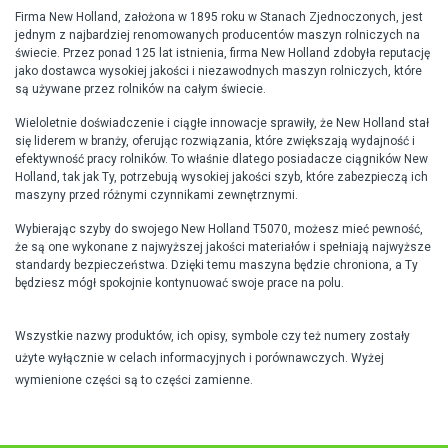
Firma New Holland, założona w 1895 roku w Stanach Zjednoczonych, jest
jednym z najbardziej renomowanych producentów maszyn rolniczych na
świecie. Przez ponad 125 lat istnienia, firma New Holland zdobyła reputację
jako dostawca wysokiej jakości i niezawodnych maszyn rolniczych, które
są używane przez rolników na całym świecie.
Wieloletnie doświadczenie i ciągłe innowacje sprawiły, że New Holland stał
się liderem w branży, oferując rozwiązania, które zwiększają wydajność i
efektywność pracy rolników. To właśnie dlatego posiadacze ciągników New
Holland, tak jak Ty, potrzebują wysokiej jakości szyb, które zabezpieczą ich
maszyny przed różnymi czynnikami zewnętrznymi.
Wybierając szyby do swojego New Holland T5070, możesz mieć pewność,
że są one wykonane z najwyższej jakości materiałów i spełniają najwyższe
standardy bezpieczeństwa. Dzięki temu maszyna będzie chroniona, a Ty
będziesz mógł spokojnie kontynuować swoje prace na polu.
Wszystkie nazwy produktów, ich opisy, symbole czy też numery zostały
użyte wyłącznie w celach informacyjnych i porównawczych. Wyżej
wymienione części są to części zamienne.