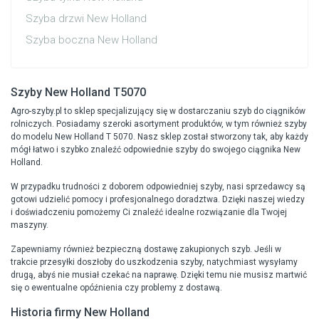
Szyba drzwi New Holland
Szyba boczna New Holland
Szyby New Holland T5070
Agro-szyby.pl to sklep specjalizujący się w dostarczaniu szyb do ciągników
rolniczych. Posiadamy szeroki asortyment produktów, w tym również szyby
do modelu New Holland T 5070. Nasz sklep został stworzony tak, aby każdy
mógł łatwo i szybko znaleźć odpowiednie szyby do swojego ciągnika New
Holland.
W przypadku trudności z doborem odpowiedniej szyby, nasi sprzedawcy są
gotowi udzielić pomocy i profesjonalnego doradztwa. Dzięki naszej wiedzy
i doświadczeniu pomożemy Ci znaleźć idealne rozwiązanie dla Twojej
maszyny.
Zapewniamy również bezpieczną dostawę zakupionych szyb. Jeśli w
trakcie przesyłki doszłoby do uszkodzenia szyby, natychmiast wysyłamy
drugą, abyś nie musiał czekać na naprawę. Dzięki temu nie musisz martwić
się o ewentualne opóźnienia czy problemy z dostawą.
Historia firmy New Holland