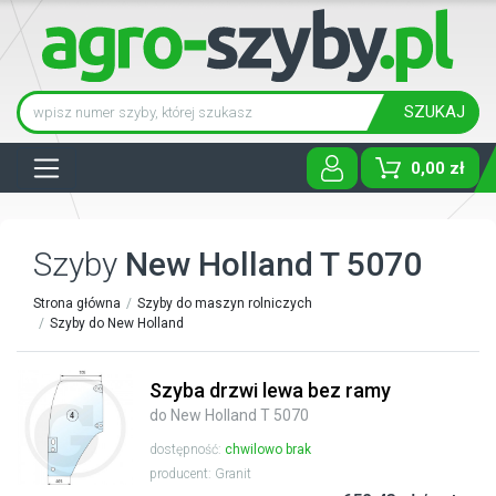
SZUKAJ
Tog
0,00 zł
Szyby
New Holland T 5070
Strona główna
Szyby do maszyn rolniczych
Szyby do New Holland
Szyba drzwi lewa bez ramy
do New Holland T 5070
dostępność:
chwilowo brak
producent: Granit