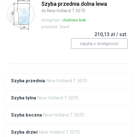
Szyba przednia dolna lewa
do New Holland T 5070
dostępność:
chwilowo brak
producent: Granit
210,13 zł / szt.
zapytaj o dostępność
Szyba przednia
New Holland T 5070
Szyba tylna
New Holland T 5070
Szyba boczna
New Holland T 5070
Szyba drzwi
New Holland T 5070