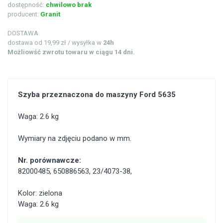
dostępność:
chwilowo brak
producent:
Granit
DOSTAWA
dostawa od 19,99 zł / wysyłka w
24h
Możliowść zwrotu towaru w ciągu 14 dni.
Szyba przeznaczona do maszyny Ford 5635
Waga: 2.6 kg
Wymiary na zdjęciu podano w mm.
Nr. porównawcze:
82000485
,
650886563
,
23/4073-38
,
Kolor: zielona
Waga: 2.6 kg