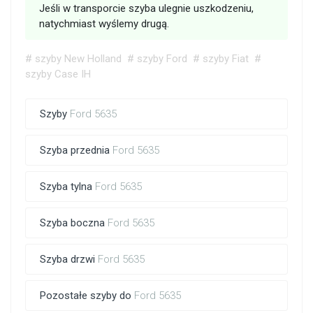
Jeśli w transporcie szyba ulegnie uszkodzeniu,
natychmiast wyślemy drugą.
# szyby New Holland
# szyby Ford
# szyby Fiat
#
szyby Case IH
Szyby
Ford 5635
Szyba przednia
Ford 5635
Szyba tylna
Ford 5635
Szyba boczna
Ford 5635
Szyba drzwi
Ford 5635
Pozostałe szyby do
Ford 5635