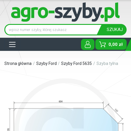
SZUKAJ
Tog
0,00 zł
Strona główna
Szyby Ford
Szyby Ford 5635
Szyba tylna