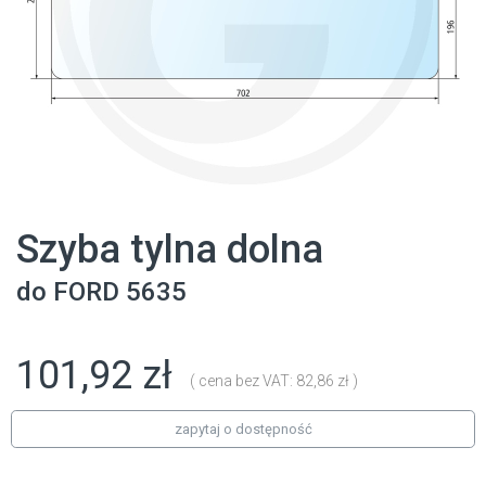
Szyba tylna dolna
do
FORD
5635
101,92 zł
( cena bez VAT: 82,86 zł )
zapytaj o dostępność