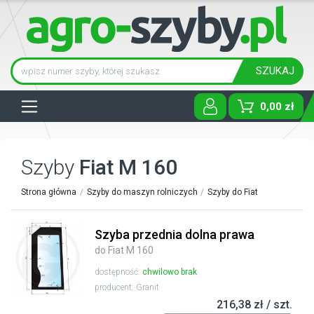
SZUKAJ
Tog
0,00 zł
Szyby
Fiat M 160
Strona główna
Szyby do maszyn rolniczych
Szyby do Fiat
Szyba przednia dolna prawa
do Fiat M 160
dostępność:
chwilowo brak
producent: Granit
216,38 zł / szt.