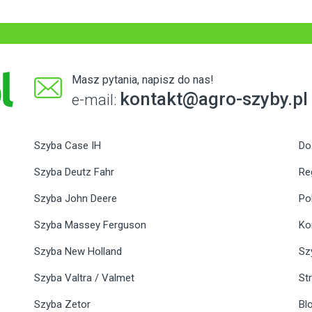
Masz pytania, napisz do nas!
kontakt@agro-szyby.pl
e-mail:
Szyba Case IH
Do
Szyba Deutz Fahr
Re
Szyba John Deere
Po
Szyba Massey Ferguson
Ko
Szyba New Holland
Sz
Szyba Valtra / Valmet
St
Szyba Zetor
Bl