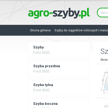
Strona główna
Szyby do ciągników rolniczych i masz
Szyby
Sz
Ford 5635
Stron
Szyba przednia
Ford 5635
Szyba tylna
Ford 5635
Szyba boczna