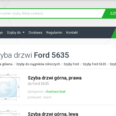
SZ
yn
Szyby do
Dostawa
Regulamin
Kontakt
yba drzwi
Ford 5635
a główna
Szyby do ciągników rolniczych
Szyby Ford
Szyby Ford 5635
Szyb
Szyba drzwi górna, prawa
do Ford 5635
dostępność:
chwilowo brak
producent: Granit
Szyba drzwi górna, lewa