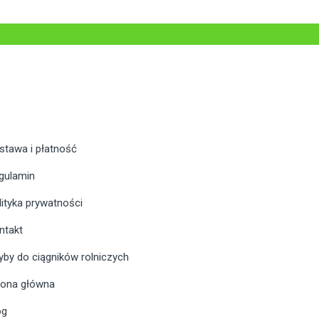
stawa i płatność
gulamin
lityka prywatności
ntakt
yby do ciągników rolniczych
rona główna
og