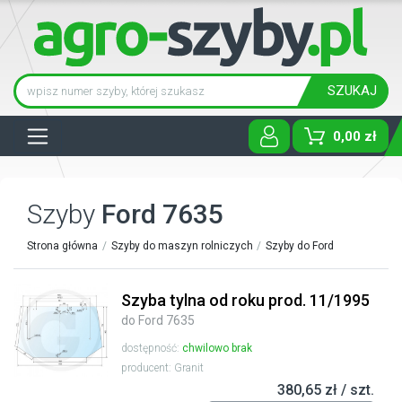
SZUKAJ
Tog
0,00 zł
Szyby
Ford 7635
Strona główna
Szyby do maszyn rolniczych
Szyby do Ford
Szyba tylna od roku prod. 11/1995
do Ford 7635
dostępność:
chwilowo brak
producent: Granit
380,65 zł / szt.