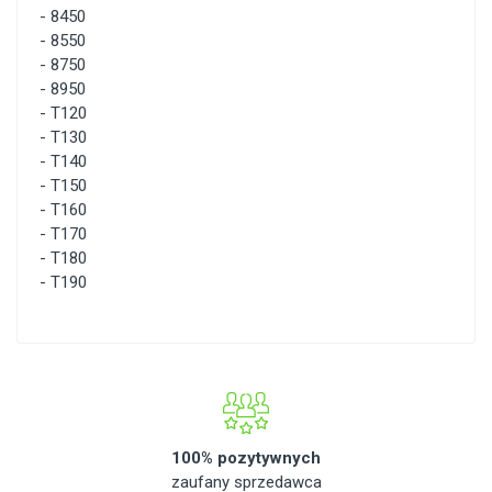
-
8450
-
8550
-
8750
-
8950
-
T120
-
T130
-
T140
-
T150
-
T160
-
T170
-
T180
-
T190
100% pozytywnych
zaufany sprzedawca