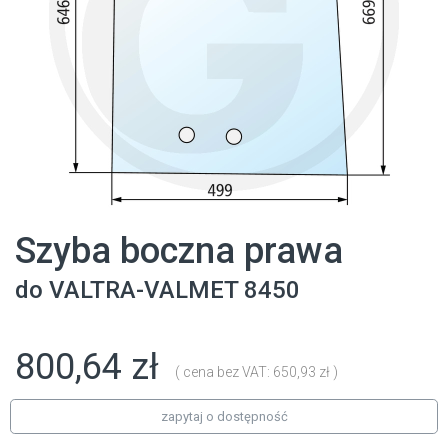
Szyba boczna prawa
do
VALTRA-VALMET
8450
800,64 zł
( cena bez VAT: 650,93 zł )
zapytaj o dostępność