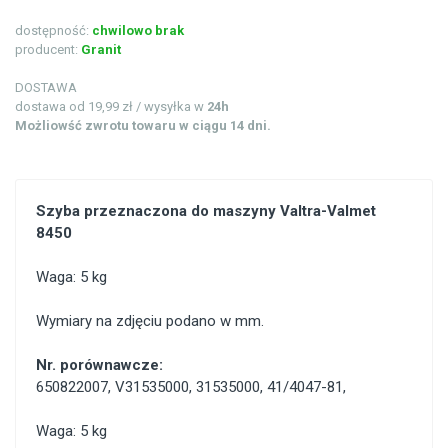
dostępność:
chwilowo brak
producent:
Granit
DOSTAWA
dostawa od 19,99 zł / wysyłka w
24h
Możliowść zwrotu towaru w ciągu 14 dni.
Szyba przeznaczona do maszyny Valtra-Valmet
8450
Waga: 5 kg
Wymiary na zdjęciu podano w mm.
Nr. porównawcze:
650822007
,
V31535000
,
31535000
,
41/4047-81
,
Waga: 5 kg