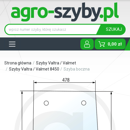
SZUKAJ
Tog
0,00 zł
Strona główna
Szyby Valtra / Valmet
Szyby Valtra / Valmet 8450
Szyba boczna