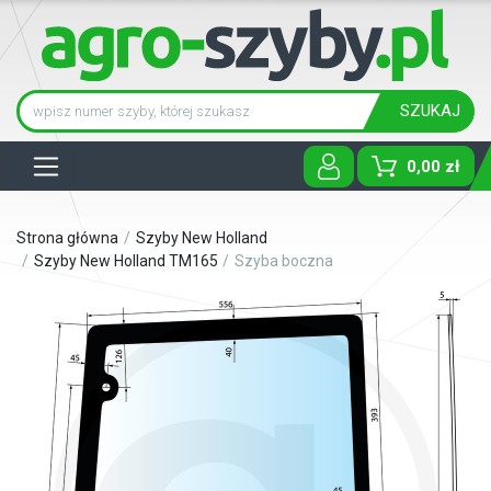
SZUKAJ
Tog
0,00 zł
Strona główna
Szyby New Holland
Szyby New Holland TM165
Szyba boczna