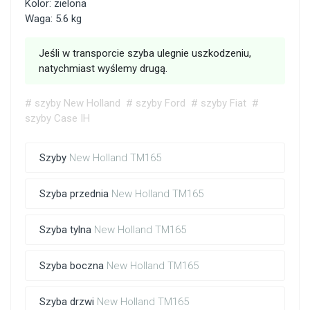
Kolor: zielona
Waga: 5.6 kg
Jeśli w transporcie szyba ulegnie uszkodzeniu,
natychmiast wyślemy drugą.
# szyby New Holland
# szyby Ford
# szyby Fiat
#
szyby Case IH
Szyby
New Holland TM165
Szyba przednia
New Holland TM165
Szyba tylna
New Holland TM165
Szyba boczna
New Holland TM165
Szyba drzwi
New Holland TM165