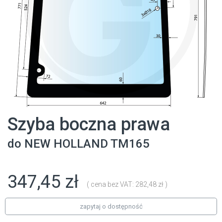
Szyba boczna prawa
do
NEW HOLLAND
TM165
347,45 zł
( cena bez VAT: 282,48 zł )
zapytaj o dostępność