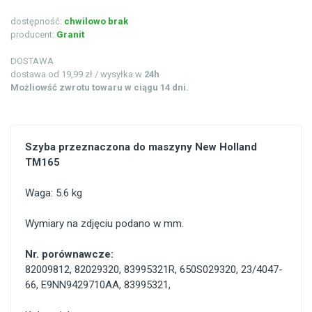
dostępność:
chwilowo brak
producent:
Granit
DOSTAWA
dostawa od 19,99 zł / wysyłka w
24h
Możliowść zwrotu towaru w ciągu 14 dni.
Szyba przeznaczona do maszyny New Holland
TM165
Waga: 5.6 kg
Wymiary na zdjęciu podano w mm.
Nr. porównawcze:
82009812
,
82029320
,
83995321R
,
650S029320
,
23/4047-
66
,
E9NN9429710AA
,
83995321
,