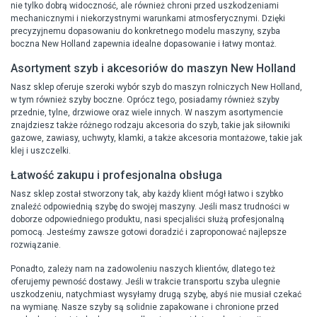
nie tylko dobrą widoczność, ale również chroni przed uszkodzeniami
mechanicznymi i niekorzystnymi warunkami atmosferycznymi. Dzięki
precyzyjnemu dopasowaniu do konkretnego modelu maszyny, szyba
boczna New Holland zapewnia idealne dopasowanie i łatwy montaż.
Asortyment szyb i akcesoriów do maszyn New Holland
Nasz sklep oferuje szeroki wybór szyb do maszyn rolniczych New Holland,
w tym również szyby boczne. Oprócz tego, posiadamy również szyby
przednie, tylne, drzwiowe oraz wiele innych. W naszym asortymencie
znajdziesz także różnego rodzaju akcesoria do szyb, takie jak siłowniki
gazowe, zawiasy, uchwyty, klamki, a także akcesoria montażowe, takie jak
klej i uszczelki.
Łatwość zakupu i profesjonalna obsługa
Nasz sklep został stworzony tak, aby każdy klient mógł łatwo i szybko
znaleźć odpowiednią szybę do swojej maszyny. Jeśli masz trudności w
doborze odpowiedniego produktu, nasi specjaliści służą profesjonalną
pomocą. Jesteśmy zawsze gotowi doradzić i zaproponować najlepsze
rozwiązanie.
Ponadto, zależy nam na zadowoleniu naszych klientów, dlatego też
oferujemy pewność dostawy. Jeśli w trakcie transportu szyba ulegnie
uszkodzeniu, natychmiast wysyłamy drugą szybę, abyś nie musiał czekać
na wymianę. Nasze szyby są solidnie zapakowane i chronione przed