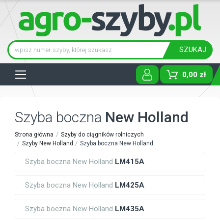
SZUKAJ
Tog
0,00 zł
Szyba boczna
New Holland
Strona główna
Szyby do ciągników rolniczych
Szyby New Holland
Szyba boczna New Holland
Szyba boczna New Holland
LM415A
Szyba boczna New Holland
LM425A
Szyba boczna New Holland
LM435A