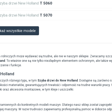
zyba drzwi New Holland
T 5060
zyba drzwi New Holland
T 5070
każ wszystkie modele
olniczych może wydawać się trudne, ale nie w naszym sklepie. Zwracamy szcze
land
. To właśnie one są nie tylko niezbędnym elementem ochronnym, ale także w
zenie i funkcje.
 Holland
iczych różnego typu, w tym
Szyba drzwi do New Holland
. Dostępne są zarówno sz
ości materiałów, gwarantujących trwałość i odporność na trudne warunki pracy. W
ki oraz akcesoria montażowe, w tym kleje i uszczelki.
zamiennych do konkretnych modeli maszyn. Dlatego nasz sklep został zaprojekto
jej maszyny. W razie trudności zapewniamy profesjonalną pomoc w doborze odp