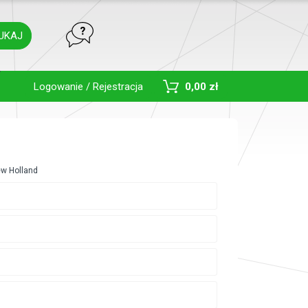
UKAJ
Toggle Dropdown
Logowanie / Rejestracja
0,00 zł
ew Holland