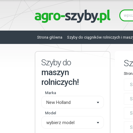
Strona główna
Szyby do ciągników rolniczych i masz
Szyby do
Sz
maszyn
Stron
rolniczych!
S
Marka
S
New Holland
Model
S
wybierz model
S