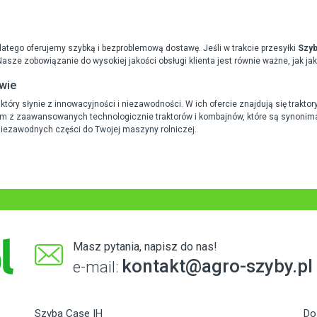
i
latego oferujemy szybką i bezproblemową dostawę. Jeśli w trakcie przesyłki
Szyb
sze zobowiązanie do wysokiej jakości obsługi klienta jest równie ważne, jak ja
twie
ry słynie z innowacyjności i niezawodności. W ich ofercie znajdują się traktor
kim z zaawansowanych technologicznie traktorów i kombajnów, które są synonima
niezawodnych części do Twojej maszyny rolniczej.
Masz pytania, napisz do nas!
kontakt@agro-szyby.pl
e-mail:
Szyba Case IH
Do