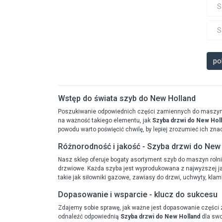
S
S
po
Wstęp do świata szyb do New Holland
Poszukiwanie odpowiednich części zamiennych do maszyn r
na ważność takiego elementu, jak
Szyba drzwi do New Hol
powodu warto poświęcić chwilę, by lepiej zrozumieć ich znac
Różnorodność i jakość - Szyba drzwi do New
Nasz sklep oferuje bogaty asortyment szyb do maszyn roln
drzwiowe. Każda szyba jest wyprodukowana z najwyższej jak
takie jak siłowniki gazowe, zawiasy do drzwi, uchwyty, klam
Dopasowanie i wsparcie - klucz do sukcesu
Zdajemy sobie sprawę, jak ważne jest dopasowanie części 
odnaleźć odpowiednią
Szyba drzwi do New Holland
dla swo