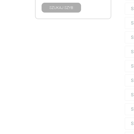
SZUKAJ SZYB
S
S
S
S
S
S
S
S
S