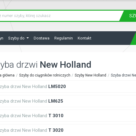
SZ
yn
Szyby do
Dostawa
Regulamin
Kontakt
yba drzwi
New Holland
a główna
Szyby do ciągników rolniczych
Szyby New Holland
Szyba drzwi N
zyba drzwi New Holland
LM5020
zyba drzwi New Holland
LM625
zyba drzwi New Holland
T 3010
zyba drzwi New Holland
T 3020