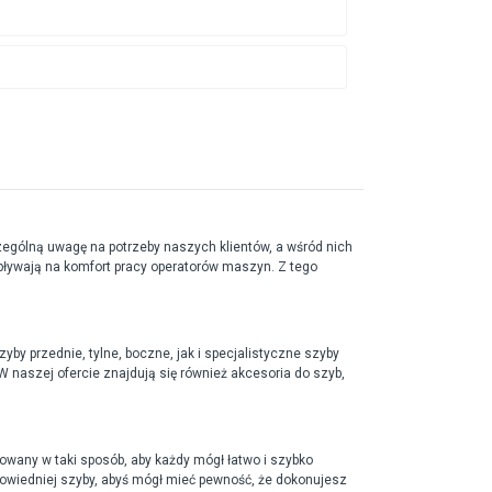
gólną uwagę na potrzeby naszych klientów, a wśród nich
pływają na komfort pracy operatorów maszyn. Z tego
yby przednie, tylne, boczne, jak i specjalistyczne szyby
 naszej ofercie znajdują się również akcesoria do szyb,
wany w taki sposób, aby każdy mógł łatwo i szybko
owiedniej szyby, abyś mógł mieć pewność, że dokonujesz