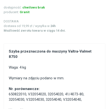
dostępność:
chwilowo brak
producent:
Granit
DOSTAWA
dostawa od 19,99 zł / wysyłka w
24h
Możliowść zwrotu towaru w ciągu 14 dni.
Szyba przeznaczona do maszyny Valtra-Valmet
8750
Waga: 4 kg
Wymiary na zdjęciu podano w mm.
Nr. porównawcze:
650822010
,
V32054020
,
32054020
,
41/4073-80
,
32054030
,
V32054030
,
32054040
,
V32054040
,