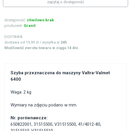
zapytaj o dostępność
dostępność:
chwilowo brak
producent:
Granit
DOSTAWA
dostawa od 19,99 zł / wysyłka w
24h
Możliowść zwrotu towaru w ciągu 14 dni.
Szyba przeznaczona do maszyny Valtra-Valmet
6400
Waga: 2 kg
Wymiary na zdjęciu podano w mm.
Nr. porównawcze:
650822001
,
31515500
,
V31515500
,
41/4012-80
,
31515510
,
V31515510
,