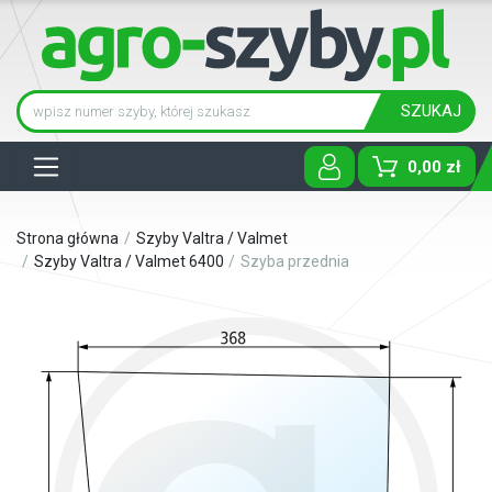
SZUKAJ
Tog
0,00 zł
Strona główna
Szyby Valtra / Valmet
Szyby Valtra / Valmet 6400
Szyba przednia