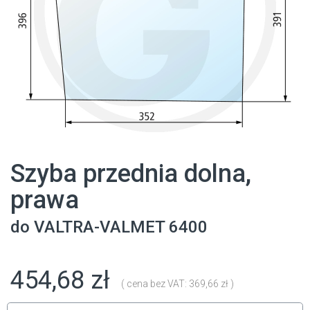
Szyba przednia dolna,
prawa
do
VALTRA-VALMET
6400
454,68 zł
( cena bez VAT: 369,66 zł )