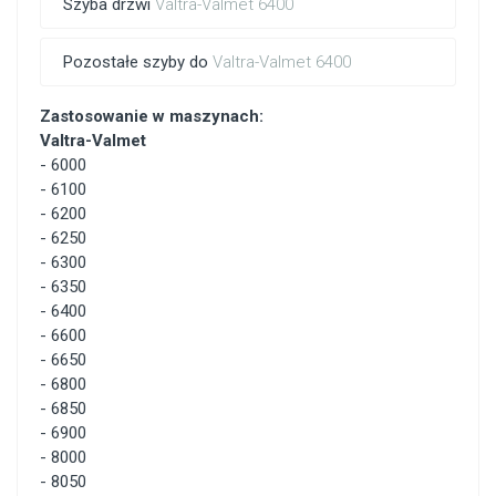
Szyba drzwi
Valtra-Valmet 6400
Pozostałe szyby do
Valtra-Valmet 6400
Zastosowanie w maszynach:
Valtra-Valmet
-
6000
-
6100
-
6200
-
6250
-
6300
-
6350
-
6400
-
6600
-
6650
-
6800
-
6850
-
6900
-
8000
-
8050