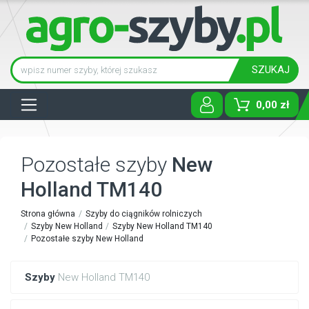
SZUKAJ
Tog
0,00 zł
Pozostałe szyby
New
Holland TM140
Strona główna
Szyby do ciągników rolniczych
Szyby New Holland
Szyby New Holland TM140
Pozostałe szyby New Holland
Szyby
New Holland TM140