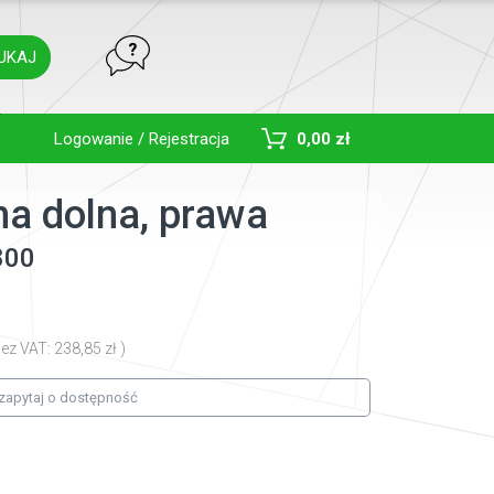
UKAJ
Toggle Dropdown
Logowanie / Rejestracja
0,00 zł
na dolna, prawa
800
ez VAT: 238,85 zł )
zapytaj o dostępność