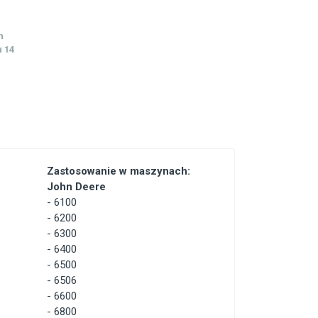
h
 14
Zastosowanie w maszynach:
John Deere
-
6100
-
6200
-
6300
-
6400
-
6500
-
6506
-
6600
-
6800