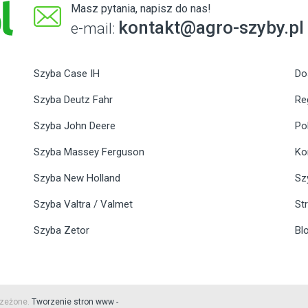
Masz pytania, napisz do nas!
kontakt@agro-szyby.pl
e-mail:
Szyba Case IH
Do
Szyba Deutz Fahr
Re
Szyba John Deere
Po
Szyba Massey Ferguson
Ko
Szyba New Holland
Sz
Szyba Valtra / Valmet
St
Szyba Zetor
Bl
rzeżone.
Tworzenie stron www -