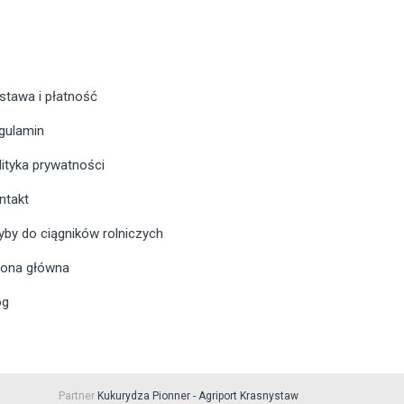
stawa i płatność
gulamin
lityka prywatności
ntakt
yby do ciągników rolniczych
rona główna
og
Partner
Kukurydza Pionner - Agriport Krasnystaw