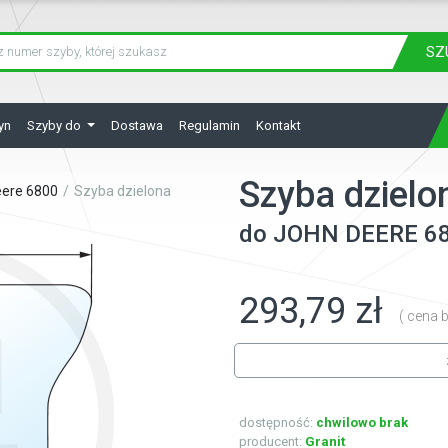
SZ
yn
Szyby do
Dostawa
Regulamin
Kontakt
Szyba dzielo
eere 6800
Szyba dzielona
do
JOHN DEERE
6
293,79 zł
( cena b
dostępność:
chwilowo brak
producent:
Granit