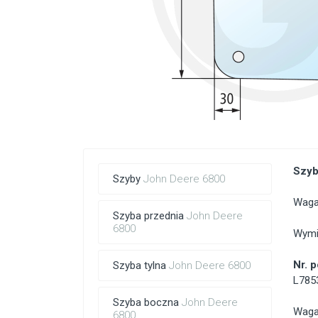
Szyb
Szyby
John Deere 6800
Waga:
Szyba przednia
John Deere
6800
Wymi
Nr. 
Szyba tylna
John Deere 6800
L785
Szyba boczna
John Deere
Waga:
6800