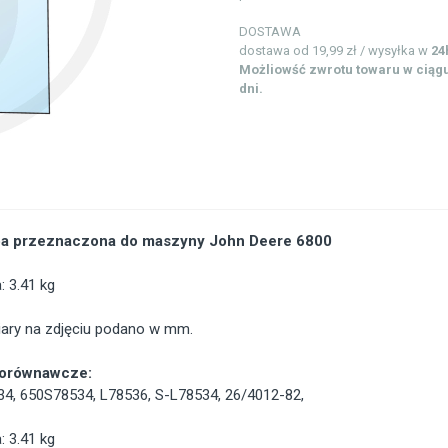
DOSTAWA
dostawa od 19,99 zł / wysyłka w
24
Możliowść zwrotu towaru w ciągu
dni.
a przeznaczona do maszyny John Deere 6800
 3.41 kg
ary na zdjęciu podano w mm.
porównawcze:
34
,
650S78534
,
L78536
,
S-L78534
,
26/4012-82
,
 3.41 kg