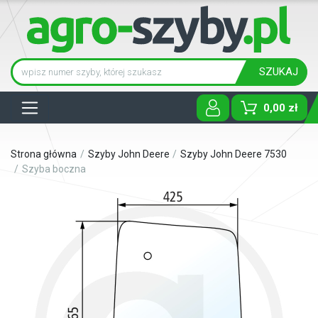
SZUKAJ
Tog
0,00 zł
Strona główna
Szyby John Deere
Szyby John Deere 7530
Szyba boczna