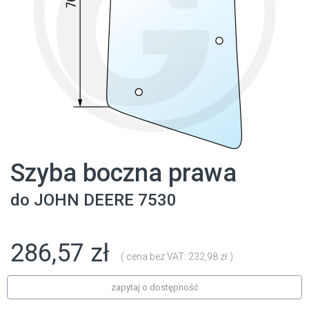
Szyba boczna prawa
do
JOHN DEERE
7530
286,57 zł
( cena bez VAT: 232,98 zł )
zapytaj o dostępność