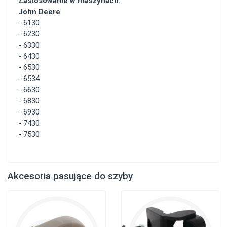
Zastosowanie w maszynach:
John Deere
-
6130
-
6230
-
6330
-
6430
-
6530
-
6534
-
6630
-
6830
-
6930
-
7430
-
7530
Akcesoria pasujące do szyby