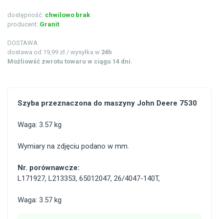
dostępność:
chwilowo brak
producent:
Granit
DOSTAWA
dostawa od 19,99 zł / wysyłka w
24h
Możliowść zwrotu towaru w ciągu 14 dni.
Szyba przeznaczona do maszyny John Deere 7530
Waga: 3.57 kg
Wymiary na zdjęciu podano w mm.
Nr. porównawcze:
L171927
,
L213353
,
65012047
,
26/4047-140T
,
Waga: 3.57 kg