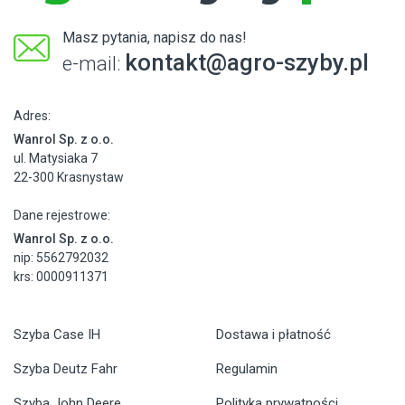
Masz pytania, napisz do nas!
kontakt@agro-szyby.pl
e-mail:
Adres:
Wanrol Sp. z o.o.
ul. Matysiaka 7
22-300 Krasnystaw
Dane rejestrowe:
Wanrol Sp. z o.o.
nip: 5562792032
krs: 0000911371
Szyba Case IH
Dostawa i płatność
Szyba Deutz Fahr
Regulamin
Szyba John Deere
Polityka prywatności