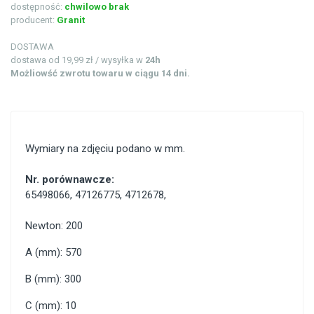
dostępność:
chwilowo brak
producent:
Granit
DOSTAWA
dostawa od 19,99 zł / wysyłka w
24h
Możliowść zwrotu towaru w ciągu 14 dni.
Wymiary na zdjęciu podano w mm.
Nr. porównawcze:
65498066
,
47126775
,
4712678
,
Newton: 200
A (mm): 570
B (mm): 300
C (mm): 10