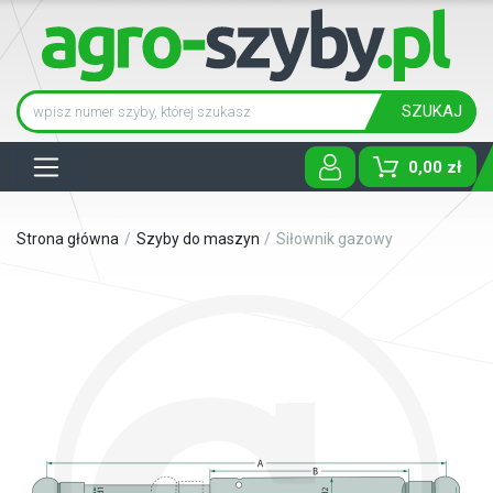
SZUKAJ
Tog
0,00 zł
Strona główna
Szyby do maszyn
Siłownik gazowy