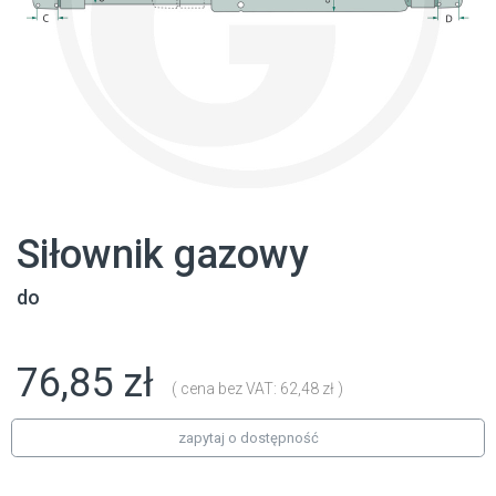
Siłownik gazowy
do
76,85 zł
( cena bez VAT: 62,48 zł )
zapytaj o dostępność