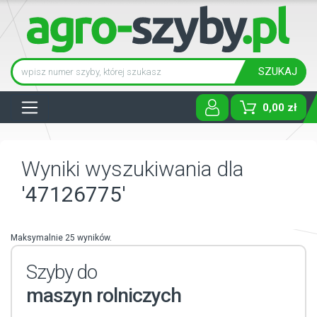
SZUKAJ
Tog
0,00 zł
Wyniki wyszukiwania dla
'47126775'
Maksymalnie 25 wyników.
Szyby do
maszyn rolniczych