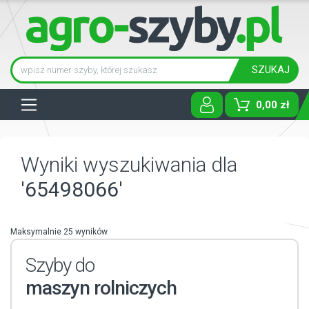
SZUKAJ
Tog
0,00 zł
Wyniki wyszukiwania dla
'65498066'
Maksymalnie 25 wyników.
Szyby do
maszyn rolniczych