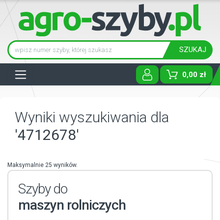
SZUKAJ
Tog
0,00 zł
Wyniki wyszukiwania dla
'4712678'
Maksymalnie 25 wyników.
Szyby do
maszyn rolniczych