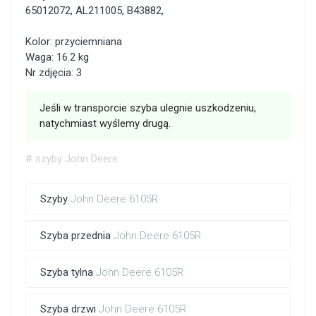
65012072
,
AL211005
,
B43882
,
Kolor: przyciemniana
Waga: 16.2 kg
Nr zdjęcia: 3
Jeśli w transporcie szyba ulegnie uszkodzeniu,
natychmiast wyślemy drugą.
# szyby John Deere
Szyby
John Deere 6105R
Szyba przednia
John Deere 6105R
Szyba tylna
John Deere 6105R
Szyba drzwi
John Deere 6105R