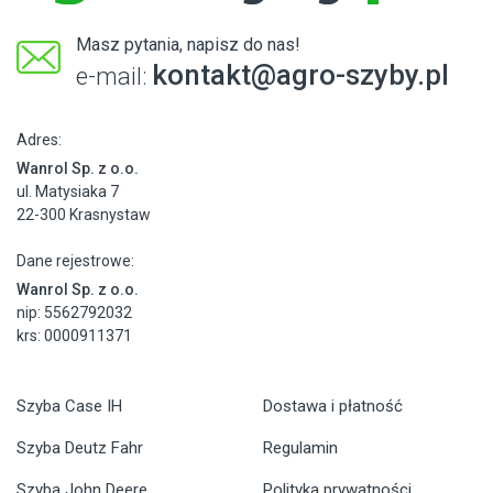
Masz pytania, napisz do nas!
kontakt@agro-szyby.pl
e-mail:
Adres:
Wanrol Sp. z o.o.
ul. Matysiaka 7
22-300 Krasnystaw
Dane rejestrowe:
Wanrol Sp. z o.o.
nip: 5562792032
krs: 0000911371
Szyba Case IH
Dostawa i płatność
Szyba Deutz Fahr
Regulamin
Szyba John Deere
Polityka prywatności