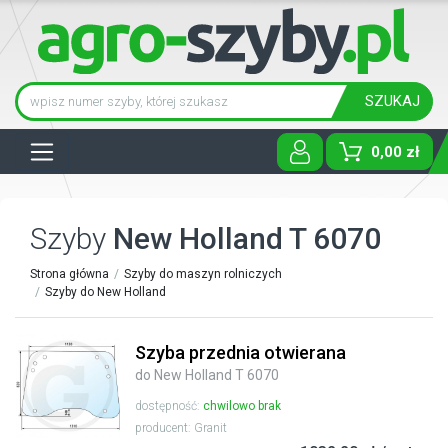
SZUKAJ
Tog
0,00 zł
Szyby
New Holland T 6070
Strona główna
Szyby do maszyn rolniczych
Szyby do New Holland
Szyba przednia otwierana
do New Holland T 6070
dostępność:
chwilowo brak
producent: Granit