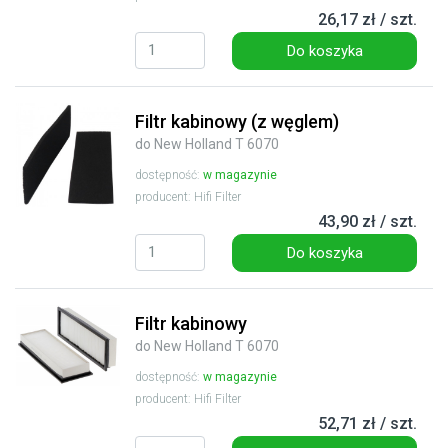
26,17 zł / szt.
Do koszyka
Filtr kabinowy (z węglem)
do New Holland T 6070
dostępność:
w magazynie
producent: Hifi Filter
43,90 zł / szt.
Do koszyka
Filtr kabinowy
do New Holland T 6070
dostępność:
w magazynie
producent: Hifi Filter
52,71 zł / szt.